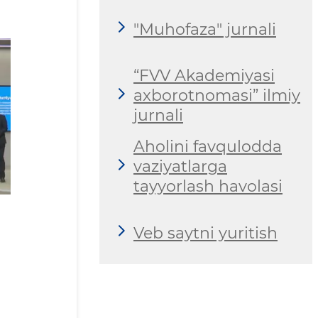
"Muhofaza" jurnali
“FVV Akademiyasi
axborotnomasi” ilmiy
jurnali
Aholini favqulodda
vaziyatlarga
tayyorlash havolasi
Veb saytni yuritish