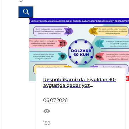
Respublikamizda 1-iyuldan 30-
avgustga qadar yoz
mavsumida yong‘inlarning
oldini olishga yo‘nalishida
06.07.2026
“Dolzarb 60 kun” profilaktik
tadbirlari o‘tkaziladi
159