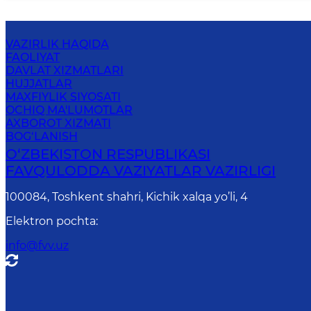
VAZIRLIK HAQIDA
FAOLIYAT
DAVLAT XIZMATLARI
HUJJATLAR
MAXFIYLIK SIYOSATI
OCHIQ MA'LUMOTLAR
AXBOROT XIZMATI
BOG‘LANISH
O‘ZBЕKISTОN RЕSPUBLIKАSI
FAVQULODDA VAZIYATLAR VAZIRLIGI
100084, Toshkent shahri, Kichik xalqa yo’li, 4
Elektron pochta
:
info@fvv.uz