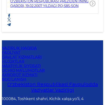
O‘ZBEKISTON RESPUBLIKASI PREZIDENTINING
QARORI, 19.02.2007 YILDAGI PQ-585-SON
VAZIRLIK HAQIDA
FAOLIYAT
DAVLAT XIZMATLARI
HUJJATLAR
MAXFIYLIK SIYOSATI
OCHIQ MA'LUMOTLAR
AXBOROT XIZMATI
BOG‘LANISH
O‘zbеkistоn Rеspublikаsi Favqulodda
Vaziyatlar Vazirligi
100084, Toshkent shahri, Kichik xalqa yo’li, 4