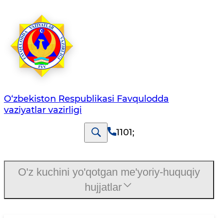
O‘zbеkistоn Rеspublikаsi Favqulodda
vaziyatlar vazirligi
1101
;
O'z kuchini yo'qotgan me'yoriy-huquqiy
hujjatlar