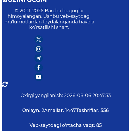
© 2001-
2026
Barcha huquqlar
himoyalangan. Ushbu veb-saytdagi
ma’lumotlardan foydalanganda havola
ko‘rsatilishi shart.
Oxirgi yangilanish
:
2026-08-06 20:47:33
Onlayn:
2
Amallar:
1447
Tashriflar:
556
Veb-saytdagi o‘rtacha vaqt:
85