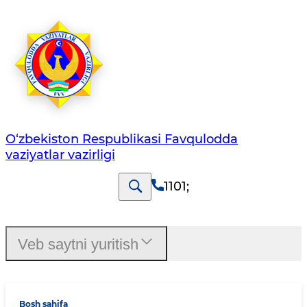
O‘zbеkistоn Rеspublikаsi Favqulodda
vaziyatlar vazirligi
1101
;
Veb saytni yuritish
Bosh sahifa