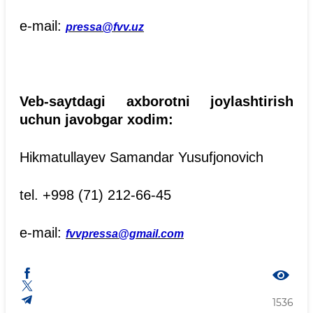
e-mail:
pressa@fvv.uz
Veb-saytdagi axborotni joylashtirish
uchun javobgar xodim:
Hikmatullayev Samandar Yusufjonovich
tel. +998 (71) 212-66-45
e-mail:
fvvp
ressa@g
mail.com
1536