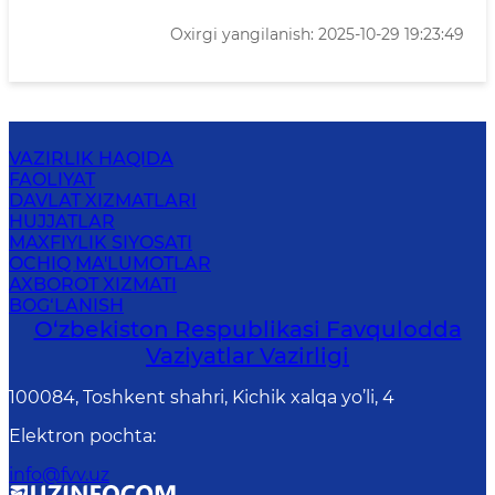
Oxirgi yangilanish: 2025-10-29 19:23:49
VAZIRLIK HAQIDA
FAOLIYAT
DAVLAT XIZMATLARI
HUJJATLAR
MAXFIYLIK SIYOSATI
OCHIQ MA'LUMOTLAR
AXBOROT XIZMATI
BOG‘LANISH
O‘zbеkistоn Rеspublikаsi Favqulodda
Vaziyatlar Vazirligi
100084, Toshkent shahri, Kichik xalqa yo’li, 4
Elektron pochta
:
info@fvv.uz