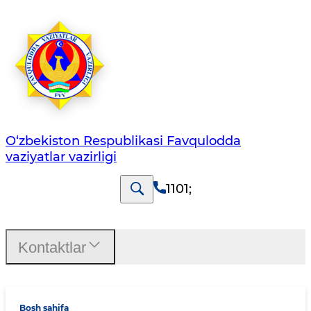
O‘zbеkistоn Rеspublikаsi Favqulodda
vaziyatlar vazirligi
1101
;
Kontaktlar
Bosh sahifa