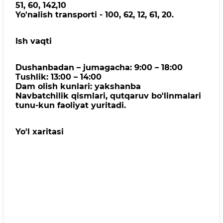
51, 60, 142,10
Yo'nalish transporti - 100, 62, 12, 61, 20.
Ish vaqti
Dushanbadan – jumagacha: 9:00 – 18:00
Tushlik: 13:00 – 14:00
Dam olish kunlari: yakshanba
Navbatchilik qismlari, qutqaruv bo'linmalari
tunu-kun faoliyat yuritadi.
Yo'l xaritasi