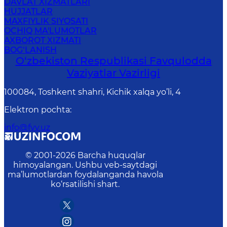
DAVLAT XIZMATLARI
HUJJATLAR
MAXFIYLIK SIYOSATI
OCHIQ MA'LUMOTLAR
AXBOROT XIZMATI
BOG‘LANISH
O‘zbеkistоn Rеspublikаsi Favqulodda
Vaziyatlar Vazirligi
100084, Toshkent shahri, Kichik xalqa yo’li, 4
Elektron pochta
:
info@fvv.uz
© 2001-
2026
Barcha huquqlar
himoyalangan. Ushbu veb-saytdagi
ma’lumotlardan foydalanganda havola
ko‘rsatilishi shart.