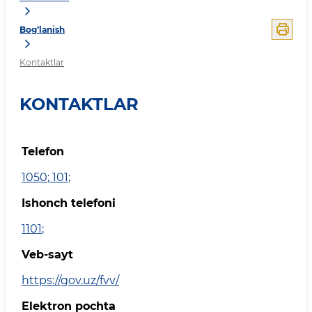
Bog‘lanish
Kontaktlar
KONTAKTLAR
Telefon
1050
;
101
;
Ishonch telefoni
1101
;
Veb-sayt
https://gov.uz/fvv/
Elektron pochta