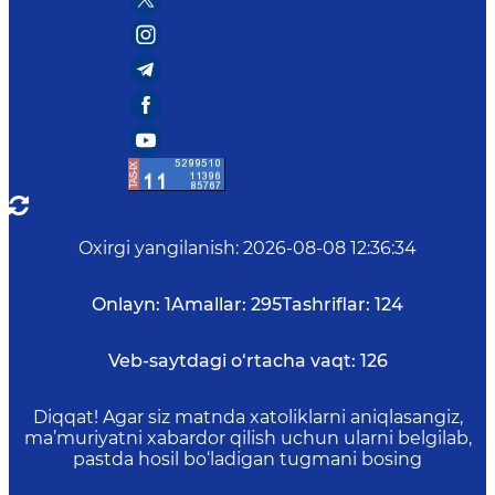
Oxirgi yangilanish
:
2026-08-08 12:36:34
Onlayn:
1
Amallar:
295
Tashriflar:
124
Veb-saytdagi o‘rtacha vaqt:
126
Diqqat! Agar siz matnda xatoliklarni aniqlasangiz,
ma’muriyatni xabardor qilish uchun ularni belgilab,
pastda hosil bo‘ladigan tugmani bosing