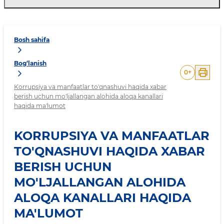
Bosh sahifa
Bog‘lanish
0
+
Korrupsiya va manfaatlar to'qnashuvi haqida xabar
berish uchun mo'ljallangan alohida aloqa kanallari
haqida ma'lumot
KORRUPSIYA VA MANFAATLAR
TO'QNASHUVI HAQIDA XABAR
BERISH UCHUN
MO'LJALLANGAN ALOHIDA
ALOQA KANALLARI HAQIDA
MA'LUMOT