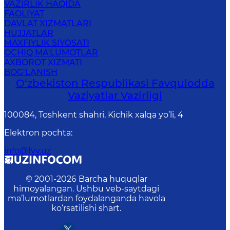
VAZIRLIK HAQIDA
FAOLIYAT
DAVLAT XIZMATLARI
HUJJATLAR
MAXFIYLIK SIYOSATI
OCHIQ MA'LUMOTLAR
AXBOROT XIZMATI
BOG‘LANISH
O‘zbеkistоn Rеspublikаsi Favqulodda
Vaziyatlar Vazirligi
100084, Toshkent shahri, Kichik xalqa yo’li, 4
Elektron pochta
:
info@fvv.uz
© 2001-
2026
Barcha huquqlar
himoyalangan. Ushbu veb-saytdagi
ma’lumotlardan foydalanganda havola
ko‘rsatilishi shart.