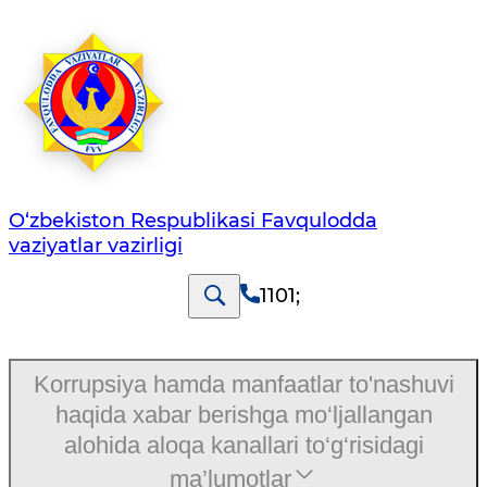
O‘zbеkistоn Rеspublikаsi Favqulodda
vaziyatlar vazirligi
1101
;
Korrupsiya hamda manfaatlar to'nashuvi
haqida xabar berishga mo‘ljallangan
alohida aloqa kanallari to‘g‘risidagi
ma’lumotlar