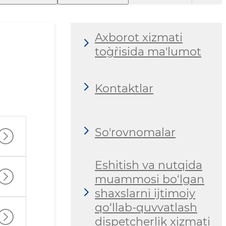
Axborot xizmati
to`g`risida ma'lumot
Kontaktlar
So'rovnomalar
Eshitish va nutqida
muammosi bo‘lgan
shaxslarni ijtimoiy
qo‘llab-quvvatlash
dispetcherlik xizmati