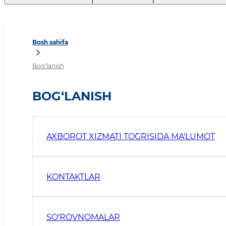
Bosh sahifa
Bog‘lanish
BOG‘LANISH
AXBOROT XIZMATI TO`G`RISIDA MA'LUMOT
KONTAKTLAR
SO'ROVNOMALAR