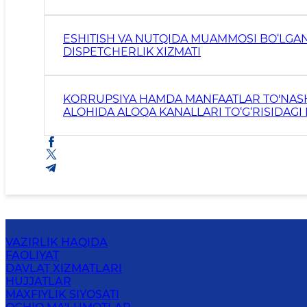
ESHITISH VA NUTQIDA MUAMMOSI BO‘LGAN
DISPETCHERLIK XIZMATI
KORRUPSIYA HAMDA MANFAATLAR TO'NAS
ALOHIDA ALOQA KANALLARI TO‘G‘RISIDAG
VAZIRLIK HAQIDA
FAOLIYAT
DAVLAT XIZMATLARI
HUJJATLAR
MAXFIYLIK SIYOSATI