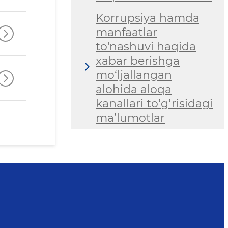
Korrupsiya hamda
manfaatlar
to'nashuvi haqida
xabar berishga
mo‘ljallangan
alohida aloqa
kanallari to‘g‘risidagi
ma’lumotlar