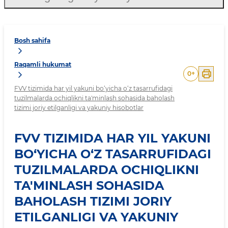
Bosh sahifa
Raqamli hukumat
0
+
FVV tizimida har yil yakuni bo‘yicha o‘z tasarrufidagi
tuzilmalarda ochiqlikni ta'minlash sohasida baholash
tizimi joriy etilganligi va yakuniy hisobotlar
FVV TIZIMIDA HAR YIL YAKUNI
BO‘YICHA O‘Z TASARRUFIDAGI
TUZILMALARDA OCHIQLIKNI
TA'MINLASH SOHASIDA
BAHOLASH TIZIMI JORIY
ETILGANLIGI VA YAKUNIY