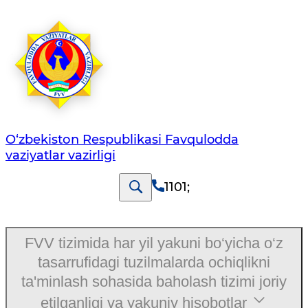
O‘zbеkistоn Rеspublikаsi Favqulodda
vaziyatlar vazirligi
1101
;
FVV tizimida har yil yakuni bo‘yicha o‘z
tasarrufidagi tuzilmalarda ochiqlikni
ta'minlash sohasida baholash tizimi joriy
etilganligi va yakuniy hisobotlar