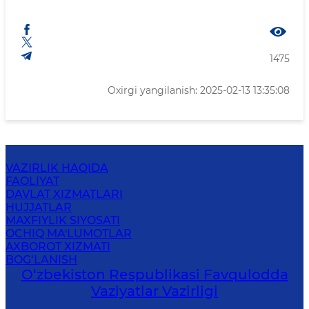
1475
Oxirgi yangilanish: 2025-02-13 13:35:08
VAZIRLIK HAQIDA
FAOLIYAT
DAVLAT XIZMATLARI
HUJJATLAR
MAXFIYLIK SIYOSATI
OCHIQ MA'LUMOTLAR
AXBOROT XIZMATI
BOG‘LANISH
O‘zbеkistоn Rеspublikаsi Favqulodda
Vaziyatlar Vazirligi