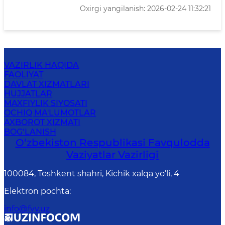
Oxirgi yangilanish: 2026-02-24 11:32:21
VAZIRLIK HAQIDA
FAOLIYAT
DAVLAT XIZMATLARI
HUJJATLAR
MAXFIYLIK SIYOSATI
OCHIQ MA'LUMOTLAR
AXBOROT XIZMATI
BOG‘LANISH
O‘zbеkistоn Rеspublikаsi Favqulodda
Vaziyatlar Vazirligi
100084, Toshkent shahri, Kichik xalqa yo’li, 4
Elektron pochta
:
info@fvv.uz