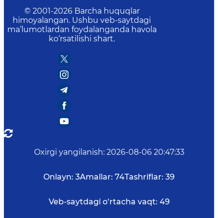
© 2001-
2026
Barcha huquqlar
himoyalangan. Ushbu veb-saytdagi
ma’lumotlardan foydalanganda havola
ko‘rsatilishi shart.
Oxirgi yangilanish
:
2026-08-06 20:47:33
Onlayn:
3
Amallar:
74
Tashriflar:
39
Veb-saytdagi o‘rtacha vaqt:
49