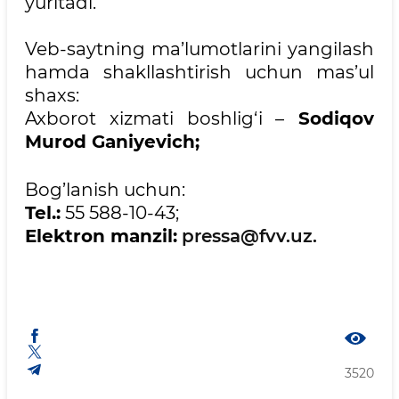
yuritadi.
Veb-saytning ma’lumotlarini yangilash
hamda shakllashtirish uchun mas’ul
shaхs:
Axborot xizmati boshlig‘i –
Sodiqov
Murod Ganiyevich;
Bog’lanish uchun:
Tel.:
55 588-10-43;
Elektron manzil:
pressa@fvv.uz.
3520