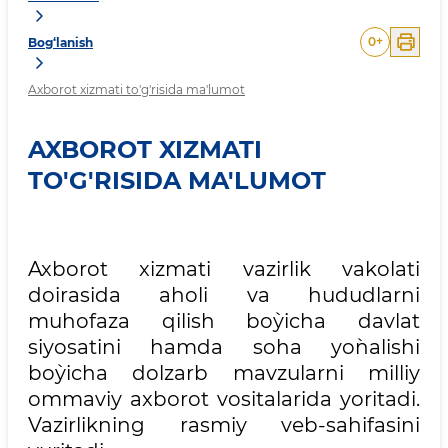
0
+
Bog‘lanish
Axborot xizmati to'g'risida ma'lumot
AXBOROT XIZMATI
TO'G'RISIDA MA'LUMOT
Axborot xizmati vazirlik vakolati
doirasida aholi va hududlarni
muhofaza qilish bo`yicha davlat
siyosatini hamda soha yo`nalishi
bo`yicha dolzarb mavzularni milliy
ommaviy axbоrot vositalarida yoritadi.
Vazirlikning rasmiy vеb-sahifasini