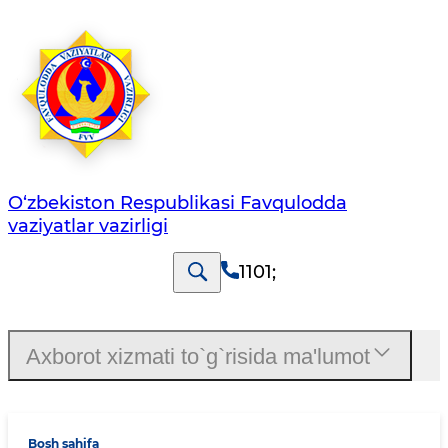
O‘zbеkistоn Rеspublikаsi Favqulodda
vaziyatlar vazirligi
1101
;
Axborot xizmati to`g`risida ma'lumot
Bosh sahifa