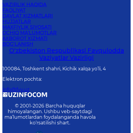
VAZIRLIK HAQIDA
FAOLIYAT
DAVLAT XIZMATLARI
HUJJATLAR
MAXFIYLIK SIYOSATI
OCHIQ MA'LUMOTLAR
AXBOROT XIZMATI
BOG‘LANISH
O‘zbеkistоn Rеspublikаsi Favqulodda
Vaziyatlar Vazirligi
100084, Toshkent shahri, Kichik xalqa yo’li, 4
Elektron pochta
:
info@fvv.uz
© 2001-
2026
Barcha huquqlar
himoyalangan. Ushbu veb-saytdagi
ma’lumotlardan foydalanganda havola
ko‘rsatilishi shart.