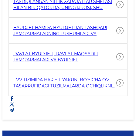
TASDIQLANGAN YILLIK XARAJATLAR SMETASI
BILAN BIR QATORDA, UNING IJROSI, SHU
JUMLADAN OBYEKTLARNI QURISH,
REKONSTRUKSIYA QILISH VA MUKAMMAL
TA'MIRLASH ISHLARI, AVTOMOTOTRANSPORT
BYUDJET HAMDA BYUDJETDAN TASHQARI
VOSITALARINI SOTIB OLISH VA SAQLASH
JAMG‘ARMALARNING TUSHUMLARI VA
XARAJATLARI TO‘G‘RISIDAGI MA'LUMOTLAR
XARAJATLARI TO‘G‘RISIDAGI MA'LUMOTLAR
DAVLAT BYUDJETI, DAVLAT MAQSADLI
JAMG‘ARMALARI VA BYUDJET
TASHKILOTLARINING BYUDJETDAN TASHQARI
JAMG‘ARMA MABLAG‘LARI HISOBIGA XARID
QILINISHI REJALASHTIRILGAN TOVARLAR
FVV TIZIMIDA HAR YIL YAKUNI BO‘YICHA O‘Z
(ISHLAR, XIZMATLAR) TO‘G‘RISIDAGI
TASARRUFIDAGI TUZILMALARDA OCHIQLIKNI
MA'LUMOTLAR
TA'MINLASH SOHASIDA BAHOLASH TIZIMI
JORIY ETILGANLIGI VA YAKUNIY HISOBOTLAR