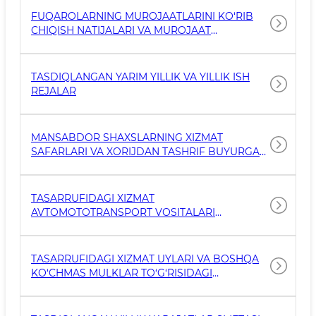
FUQAROLARNING MUROJAATLARINI KO‘RIB
CHIQISH NATIJALARI VA MUROJAAT
KANALLARI BO‘YICHA MA’LUMOT
TASDIQLANGAN YARIM YILLIK VA YILLIK ISH
REJALAR
MANSABDOR SHAXSLARNING XIZMAT
SAFARLARI VA XORIJDAN TASHRIF BUYURGAN
MEHMONLARNI KUTIB OLISH XARAJATLARI
HAQIDAGI MA'LUMOTLAR
TASARRUFIDAGI XIZMAT
AVTOMOTOTRANSPORT VOSITALARI
TO‘G‘RISIDAGI MA'LUMOTLAR
TASARRUFIDAGI XIZMAT UYLARI VA BOSHQA
KO‘CHMAS MULKLAR TO‘G‘RISIDAGI
MA'LUMOTLAR