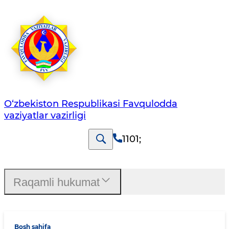
O‘zbеkistоn Rеspublikаsi Favqulodda
vaziyatlar vazirligi
1101
;
Raqamli hukumat
Bosh sahifa