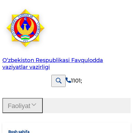
O‘zbеkistоn Rеspublikаsi Favqulodda
vaziyatlar vazirligi
1101
;
Faoliyat
Bosh sahifa