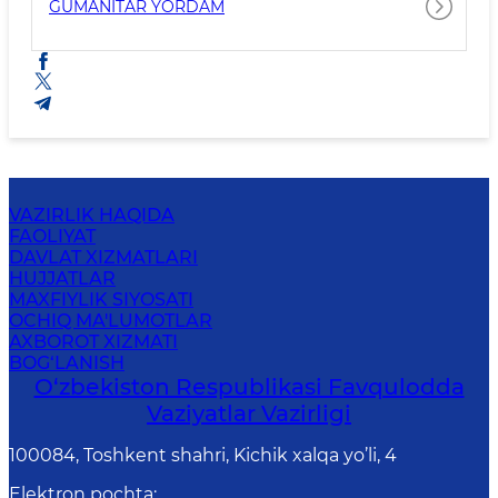
GUMANITAR YORDAM
VAZIRLIK HAQIDA
FAOLIYAT
DAVLAT XIZMATLARI
HUJJATLAR
MAXFIYLIK SIYOSATI
OCHIQ MA'LUMOTLAR
AXBOROT XIZMATI
BOG‘LANISH
O‘zbеkistоn Rеspublikаsi Favqulodda
Vaziyatlar Vazirligi
100084, Toshkent shahri, Kichik xalqa yo’li, 4
Elektron pochta
: