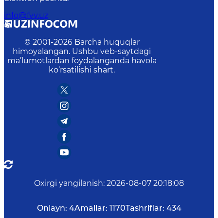
info@fvv.uz
© 2001-
2026
Barcha huquqlar
himoyalangan. Ushbu veb-saytdagi
ma’lumotlardan foydalanganda havola
ko‘rsatilishi shart.
Oxirgi yangilanish
:
2026-08-07 20:18:08
Onlayn:
4
Amallar:
1170
Tashriflar:
434