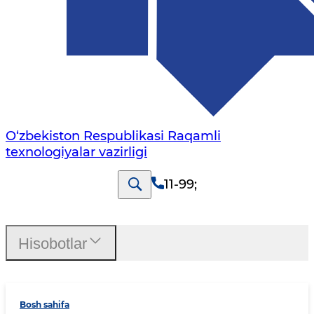
O‘zbekiston Respublikasi Raqamli
texnologiyalar vazirligi
11-99
;
Hisobotlar
Bosh sahifa