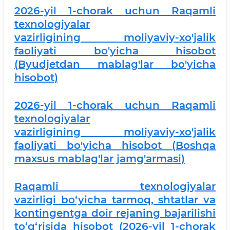
2026-yil 1-chorak uchun Raqamli
texnologiyalar
vazirligining moliyaviy-xo'jalik
faoliyati bo'yicha hisobot
(Byudjetdan mablag'lar bo'yicha
hisobot)
2026-yil 1-chorak uchun Raqamli
texnologiyalar
vazirligining moliyaviy-xo'jalik
faoliyati bo'yicha hisobot (Boshqa
maxsus mablag'lar jamg'armasi)
Raqamli texnologiyalar
vazirligi bo‘yicha tarmoq, shtatlar va
kontingentga doir rejaning bajarilishi
to‘g‘risida hisobot (2026-yil 1-chorak