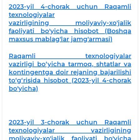
2023-yil 4-chorak uchun
Raqamli
texnologiyalar
vazirligi
ning
moliyaviy-xo'jalik
faoliyati bo'yicha hisobot (Boshqa
maxsus mablag'lar jamg'armasi)
Raqamli texnologiyalar
vazirligi bo‘yicha tarmoq, shtatlar va
kontingentga doir rejaning bajarilishi
to‘g‘risida hisobot (2023-yil 4-chorak
bo'yicha)
2023-yil 3-chorak uchun
Raqamli
texnologiyalar vazirligi
ning
moliyaviy-xo'jalik faoliyati bo'yicha