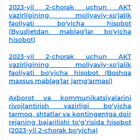
2023-yil 2-chorak uchun AKT
vazirligining moliyaviy-xo'jalik
faoliyati bo'yicha hisobot
(Byudjetdan mablag'lar bo'yicha
hisobot)
2023-yil 2-chorak uchun AKT
vazirligining moliyaviy-xo'jalik
faoliyati bo'yicha hisobot (Boshqa
maxsus mablag'lar jamg'armasi)
Axborot va kommunikatsiyalarini
rivojlantirish vazirligi bo‘yicha
tarmoq, shtatlar va kontingentga doir
rejaning bajarilishi to‘g‘risida hisobot
(2023-yil 2-chorak bo'yicha)