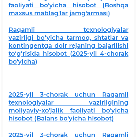
faoliyati bo'yicha hisobot (Boshqa
maxsus mablag'lar jamg'armasi)
Raqamli texnologiyalar
vazirligi bo‘yicha tarmoq, shtatlar va
kontingentga doir rejaning bajarilishi
to‘g‘risida hisobot (2025-yil 4-chorak
bo'yicha)
2025-yil 3-chorak uchun Raqamli
texnologiyalar vazirligining
moliyaviy-xo'jalik faoliyati bo'yicha
hisobot (Balans bo'yicha hisobot)
2025-yil 3-chorak uchun Raqamli