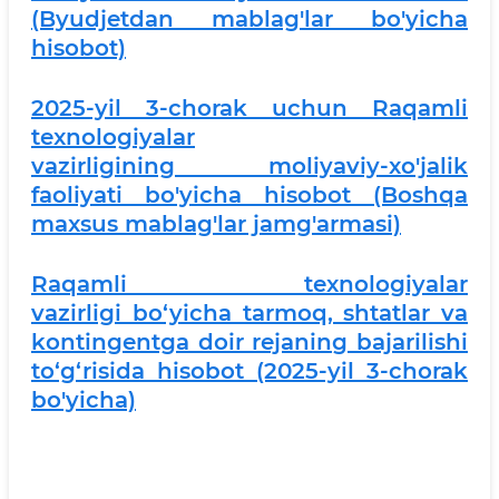
(Byudjetdan mablag'lar bo'yicha
hisobot)
2025-yil 3-chorak uchun Raqamli
texnologiyalar
vazirligining moliyaviy-xo'jalik
faoliyati bo'yicha hisobot (Boshqa
maxsus mablag'lar jamg'armasi)
Raqamli texnologiyalar
vazirligi bo‘yicha tarmoq, shtatlar va
kontingentga doir rejaning bajarilishi
to‘g‘risida hisobot (2025-yil 3-chorak
bo'yicha)