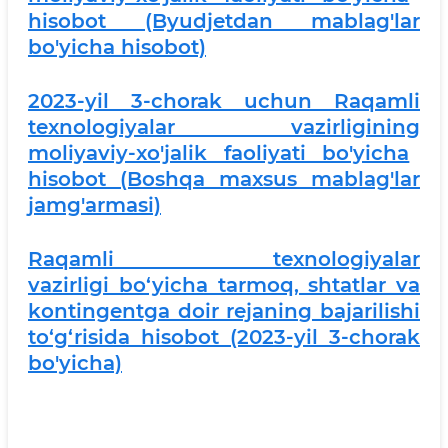
hisobot (Byudjetdan mablag'lar
bo'yicha hisobot)
2023-yil 3-chorak uchun
Raqamli
texnologiyalar vazirligi
ning
moliyaviy-xo'jalik faoliyati bo'yicha
hisobot (Boshqa maxsus mablag'lar
jamg'armasi)
Raqamli texnologiyalar
vazirligi bo‘yicha tarmoq, shtatlar va
kontingentga doir rejaning bajarilishi
to‘g‘risida hisobot (2023-yil 3-chorak
bo'yicha)