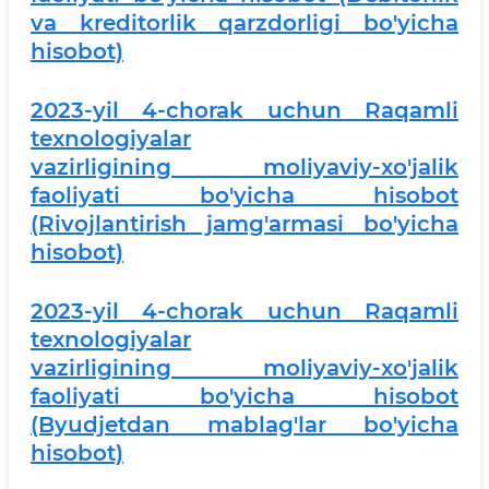
va kreditorlik qarzdorligi bo'yicha
hisobot)
2
023-yil 4-chorak uchun
Raqamli
texnologiyalar
vazirligi
ning
moliyaviy-xo'jalik
faoliyati bo'yicha hisobot
(Rivojlantirish jamg'armasi bo'yicha
hisobot)
2023-yil 4-chorak uchun
Raqamli
texnologiyalar
vazirligi
ning
moliyaviy-xo'jalik
faoliyati bo'yicha hisobot
(Byudjetdan mablag'lar bo'yicha
hisobot)