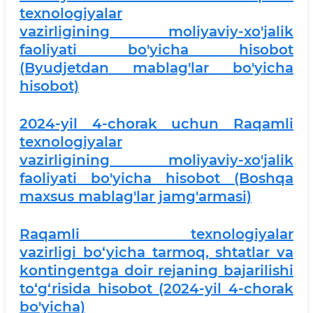
texnologiyalar
vazirligining moliyaviy-xo'jalik
faoliyati bo'yicha hisobot
(Byudjetdan mablag'lar bo'yicha
hisobot)
2024-yil 4-chorak uchun Raqamli
texnologiyalar
vazirligining moliyaviy-xo'jalik
faoliyati bo'yicha hisobot (Boshqa
maxsus mablag'lar jamg'armasi)
Raqamli texnologiyalar
vazirligi bo‘yicha tarmoq, shtatlar va
kontingentga doir rejaning bajarilishi
to‘g‘risida hisobot (2024-yil 4-chorak
bo'yicha)