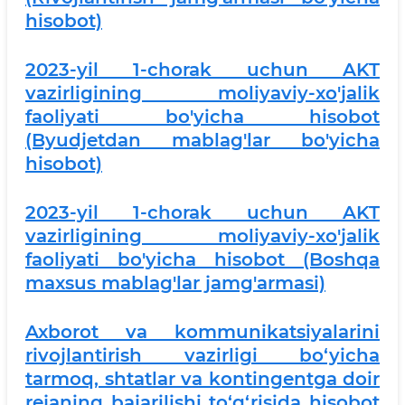
hisobot)
2023-yil 1-chorak uchun AKT
vazirligining moliyaviy-xo'jalik
faoliyati bo'yicha hisobot
(Byudjetdan mablag'lar bo'yicha
hisobot)
2023-yil 1-chorak uchun AKT
vazirligining moliyaviy-xo'jalik
faoliyati bo'yicha hisobot (Boshqa
maxsus mablag'lar jamg'armasi)
Axborot va kommunikatsiyalarini
rivojlantirish vazirligi bo‘yicha
tarmoq, shtatlar va kontingentga doir
rejaning bajarilishi to‘g‘risida hisobot