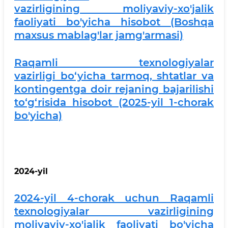
vazirligining moliyaviy-xo'jalik
faoliyati bo'yicha hisobot (Boshqa
maxsus mablag'lar jamg'armasi)
Raqamli texnologiyalar
vazirligi bo‘yicha tarmoq, shtatlar va
kontingentga doir rejaning bajarilishi
to‘g‘risida hisobot (2025-yil 1-chorak
bo'yicha)
2024-yil
2024-yil 4-chorak uchun Raqamli
texnologiyalar vazirligining
moliyaviy-xo'jalik faoliyati bo'yicha