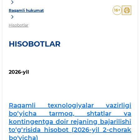
16
+
Raqamli hukumat
Hisobotlar
HISOBOTLAR
2026-yil
Raqamli texnologiyalar vazirligi
bo‘yicha tarmoq, shtatlar va
kontingentga doir rejaning bajarilishi
to‘g‘risida hisobot (2026-yil 2-chorak
bo'yicha)