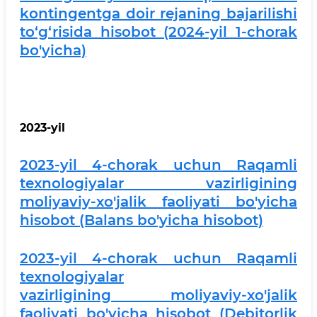
kontingentga doir rejaning bajarilishi
to‘g‘risida hisobot (2024-yil 1-chorak
bo'yicha)
2023-yil
2023-yil 4-chorak uchun
Raqamli
texnologiyalar vazirligi
ning
moliyaviy-xo'jalik faoliyati bo'yicha
hisobot (Balans bo'yicha hisobot)
2023-yil 4-chorak uchun
Raqamli
texnologiyalar
vazirligi
ning
moliyaviy-xo'jalik
faoliyati bo'yicha hisobot (Debitorlik