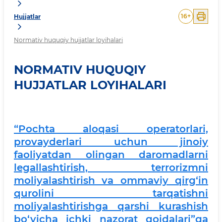
16
+
Hujjatlar
Normativ huquqiy hujjatlar loyihalari
NORMATIV HUQUQIY
HUJJATLAR LOYIHALARI
“Pochta aloqasi operatorlari,
provayderlari uchun jinoiy
faoliyatdan olingan daromadlarni
legallashtirish, terrorizmni
moliyalashtirish va ommaviy qirg‘in
qurolini tarqatishni
moliyalashtirishga qarshi kurashish
bo‘yicha ichki nazorat qoidalari”ga