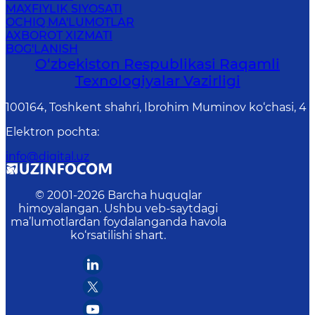
MAXFIYLIK SIYOSATI
OCHIQ MA'LUMOTLAR
AXBOROT XIZMATI
BOG'LANISH
O‘zbekiston Respublikasi Raqamli
Texnologiyalar Vazirligi
100164, Toshkent shahri, Ibrohim Muminov ko‘chasi, 4
Elektron pochta
:
info@digital.uz
© 2001-
2026
Barcha huquqlar
himoyalangan. Ushbu veb-saytdagi
ma’lumotlardan foydalanganda havola
ko‘rsatilishi shart.