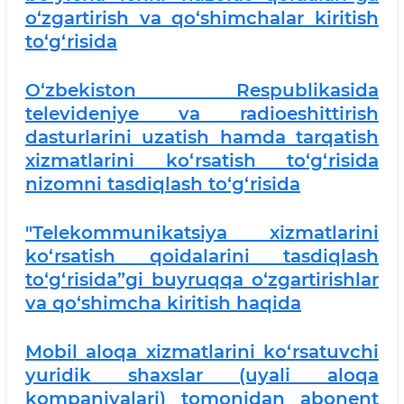
o‘zgartirish va qo‘shimchalar kiritish
to‘g‘risida
O‘zbekiston Respublikasida
televideniye va radioeshittirish
dasturlarini uzatish hamda tarqatish
xizmatlarini ko‘rsatish to‘g‘risida
nizomni tasdiqlash to‘g‘risida
"Telekommunikatsiya xizmatlarini
ko‘rsatish qoidalarini tasdiqlash
to‘g‘risida”gi buyruqqa o‘zgartirishlar
va qo‘shimcha kiritish haqida
Mobil aloqa xizmatlarini ko‘rsatuvchi
yuridik shaxslar (uyali aloqa
kompaniyalari) tomonidan abonent