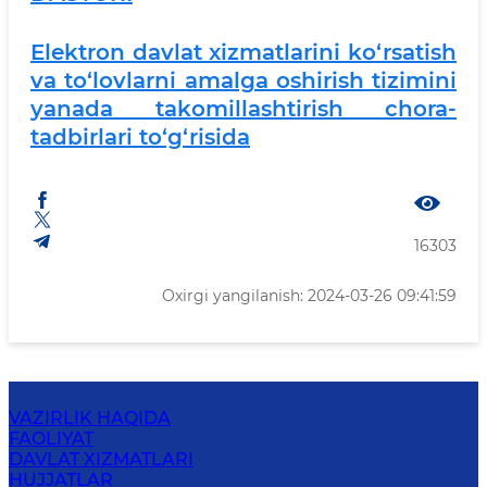
Elektron davlat xizmatlarini ko‘rsatish
va to‘lovlarni amalga oshirish tizimini
yanada takomillashtirish chora-
tadbirlari to‘g‘risida
16303
Oxirgi yangilanish: 2024-03-26 09:41:59
VAZIRLIK HAQIDA
FAOLIYAT
DAVLAT XIZMATLARI
HUJJATLAR