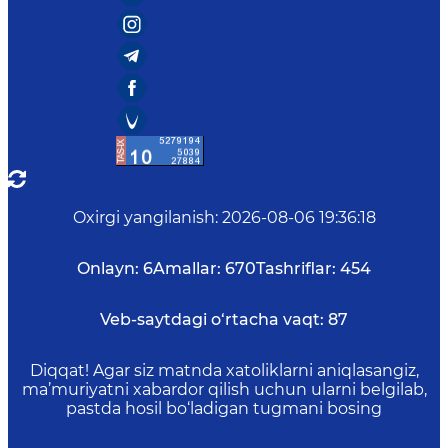
Oxirgi yangilanish
:
2026-08-06 19:36:18
Onlayn:
6
Amallar:
670
Tashriflar:
454
Veb-saytdagi o‘rtacha vaqt:
87
Diqqat! Agar siz matnda xatoliklarni aniqlasangiz,
ma’muriyatni xabardor qilish uchun ularni belgilab,
pastda hosil bo‘ladigan tugmani bosing