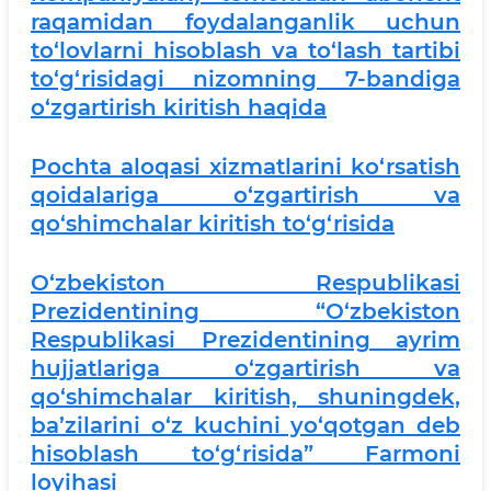
raqamidan foydalanganlik uchun
to‘lovlarni hisoblash va to‘lash tartibi
to‘g‘risidagi nizomning 7-bandiga
o‘zgartirish kiritish haqida
Pochta aloqasi xizmatlarini ko‘rsatish
qoidalariga o‘zgartirish va
qo‘shimchalar kiritish to‘g‘risida
O‘zbekiston Respublikasi
Prezidentining “O‘zbekiston
Respublikasi Prezidentining ayrim
hujjatlariga o‘zgartirish va
qo‘shimchalar kiritish, shuningdek,
ba’zilarini o‘z kuchini yo‘qotgan deb
hisoblash to‘g‘risida” Farmoni
loyihasi