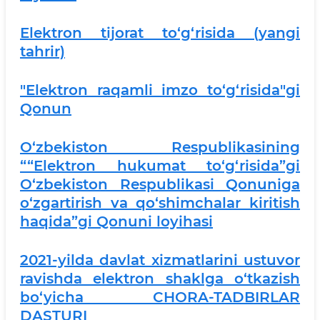
Elektron tijorat to‘g‘risida (yangi
tahrir)
"Elektron raqamli imzo to‘g‘risida"gi
Qonun
O‘zbekiston Respublikasining
““Elektron hukumat to‘g‘risida”gi
O‘zbekiston Respublikasi Qonuniga
o‘zgartirish va qo‘shimchalar kiritish
haqida”gi Qonuni loyihasi
2021-yilda davlat xizmatlarini ustuvor
ravishda elektron shaklga o‘tkazish
bo‘yicha CHORA-TADBIRLAR
DASTURI