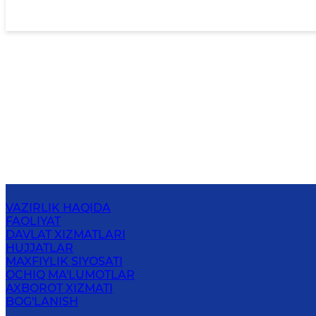
VAZIRLIK HAQIDA
FAOLIYAT
DAVLAT XIZMATLARI
HUJJATLAR
MAXFIYLIK SIYOSATI
OCHIQ MA'LUMOTLAR
AXBOROT XIZMATI
BOG'LANISH