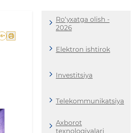
Ro‘yxatga olish -
2026
16
+
Elektron ishtirok
Investitsiya
Telekommunikatsiya
Axborot
texnologiyalari