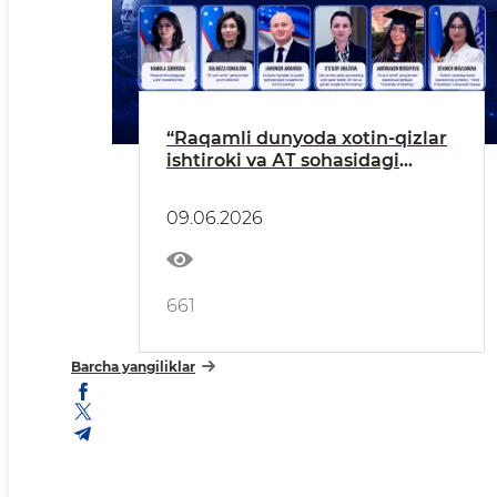
“Raqamli dunyoda xotin-qizlar
ishtiroki va АT sohasidagi
imkoniyatlar” – o‘z sohasining
yetakchi vakillari bilan bevosita
09.06.2026
uchrashuv va muloqot
imkoniyatini qo‘ldan boy
bermang!
661
Barcha yangiliklar