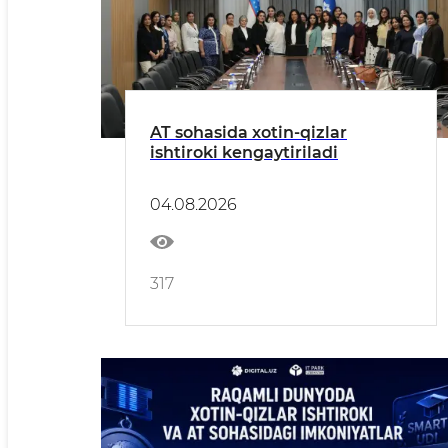
AT sohasida xotin-qizlar
ishtiroki kengaytiriladi
04.08.2026
317