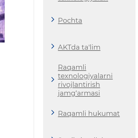
Pochta
AKTda ta'lim
Raqamli
texnologiyalarni
rivojlantirish
jamg‘armasi
Raqamli hukumat