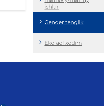
ma'naviy-ma'rifiy
ishlar
Gender tenglik
Ekofaol xodim