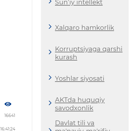
Sun’iy intellekt
Xalqaro hamkorlik
Korruptsiyaga qarshi
kurash
Yoshlar siyosati
AKTda huquqiy
savodxonlik
16641
Davlat tili va
16:41:24