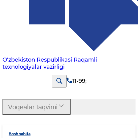
O‘zbekiston Respublikasi Raqamli
texnologiyalar vazirligi
11-99
;
Voqealar taqvimi
Bosh sahifa