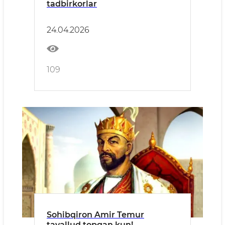
tadbirkorlar
24.04.2026
109
Sohibqiron Amir Temur
tavallud topgan kun!