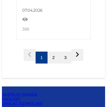
yarmarkasi kutmoqda!
07.04.2026
388
1
2
3
VAZIRLIK HAQIDA
FAOLIYAT
DAVLAT XIZMATLARI