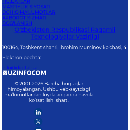
HUJJATLAR
MAXFIYLIK SIYOSATI
OCHIQ MA'LUMOTLAR
AXBOROT XIZMATI
BOG'LANISH
O‘zbekiston Respublikasi Raqamli
Texnologiyalar Vazirligi
100164, Toshkent shahri, Ibrohim Muminov ko‘chasi, 4
Elektron pochta
:
info@digital.uz
© 2001-
2026
Barcha huquqlar
himoyalangan. Ushbu veb-saytdagi
ma’lumotlardan foydalanganda havola
ko‘rsatilishi shart.