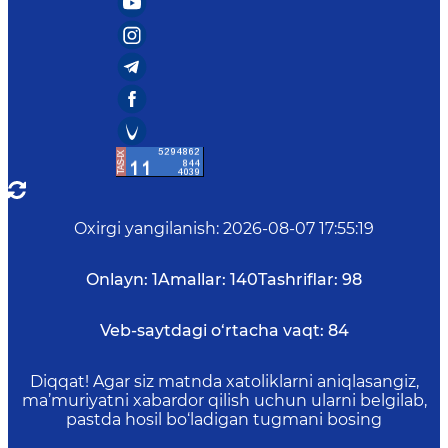
Oxirgi yangilanish
:
2026-08-07 17:55:19
Onlayn:
1
Amallar:
140
Tashriflar:
98
Veb-saytdagi o‘rtacha vaqt:
84
Diqqat! Agar siz matnda xatoliklarni aniqlasangiz,
ma’muriyatni xabardor qilish uchun ularni belgilab,
pastda hosil bo‘ladigan tugmani bosing