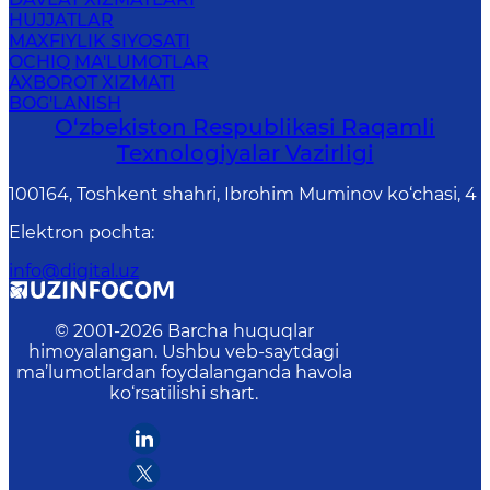
HUJJATLAR
MAXFIYLIK SIYOSATI
OCHIQ MA'LUMOTLAR
AXBOROT XIZMATI
BOG'LANISH
O‘zbekiston Respublikasi Raqamli
Texnologiyalar Vazirligi
100164, Toshkent shahri, Ibrohim Muminov ko‘chasi, 4
Elektron pochta
:
info@digital.uz
© 2001-
2026
Barcha huquqlar
himoyalangan. Ushbu veb-saytdagi
ma’lumotlardan foydalanganda havola
ko‘rsatilishi shart.