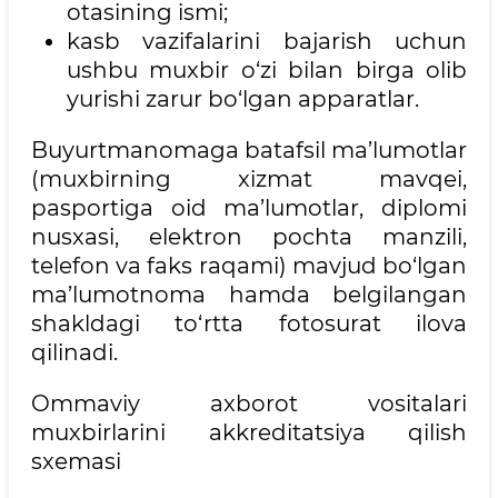
otasining ismi;
kasb vazifalarini bajarish uchun
ushbu muxbir o‘zi bilan birga olib
yurishi zarur bo‘lgan apparatlar.
Buyurtmanomaga batafsil ma’lumotlar
(muxbirning xizmat mavqei,
pasportiga oid ma’lumotlar, diplomi
nusxasi, elektron pochta manzili,
telefon va faks raqami) mavjud bo‘lgan
ma’lumotnoma hamda belgilangan
shakldagi to‘rtta fotosurat ilova
qilinadi.
Ommaviy axborot vositalari
muxbirlarini akkreditatsiya qilish
sxemasi