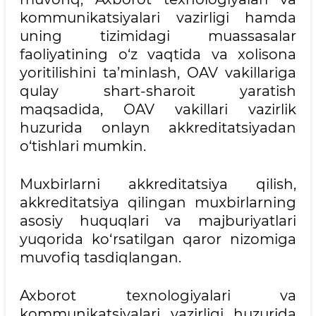
kommunikatsiyalari vazirligi hamda
uning tizimidagi muassasalar
faoliyatining o‘z vaqtida va xolisona
yoritilishini ta’minlash, OAV vakillariga
qulay shart-sharoit yaratish
maqsadida, OAV vakillari vazirlik
huzurida onlayn akkreditatsiyadan
o‘tishlari mumkin.
Muxbirlarni akkreditatsiya qilish,
akkreditatsiya qilingan muxbirlarning
asosiy huquqlari va majburiyatlari
yuqorida ko‘rsatilgan qaror nizomiga
muvofiq tasdiqlangan.
Axborot texnologiyalari va
kommunikatsiyalari vazirligi huzurida