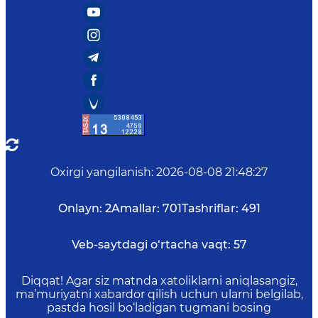
Oxirgi yangilanish
:
2026-08-08 21:48:27
Onlayn:
2
Amallar:
701
Tashriflar:
491
Veb-saytdagi o‘rtacha vaqt:
57
Diqqat! Agar siz matnda xatoliklarni aniqlasangiz,
ma’muriyatni xabardor qilish uchun ularni belgilab,
pastda hosil bo‘ladigan tugmani bosing