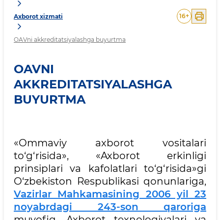
16
+
Axborot xizmati
OAVni akkreditatsiyalashga buyurtma
OAVNI
AKKREDITATSIYALASHGA
BUYURTMA
«Ommaviy axborot vositalari
to‘g‘risida», «Axborot erkinligi
prinsiplari va kafolatlari to‘g‘risida»gi
O‘zbekiston Respublikasi qonunlariga,
Vazirlar Mahkamasining 2006 yil 23
noyabrdagi 243-son qaroriga
muvofiq, Axborot texnologiyalari va