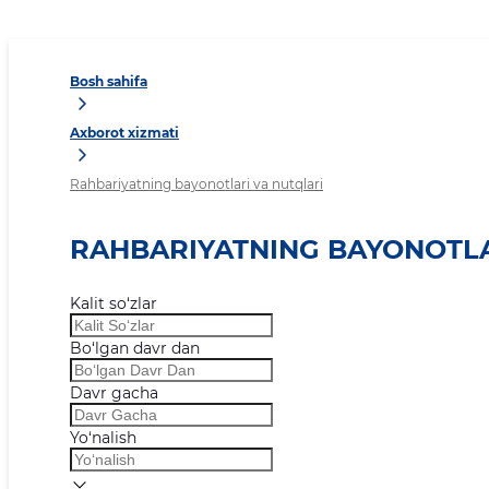
Bosh sahifa
Axborot xizmati
Rahbariyatning bayonotlari va nutqlari
RAHBARIYATNING BAYONOTLA
Kalit so‘zlar
Bo‘lgan davr dan
Davr gacha
Yo‘nalish