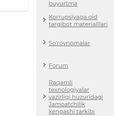
buyurtma
Korrupsiyaga oid
targibot materialllari
So'rovnomalar
Forum
Raqamli
texnologiyalar
vazirligi huzuridagi
Jamoatchilik
kengashi tarkibi