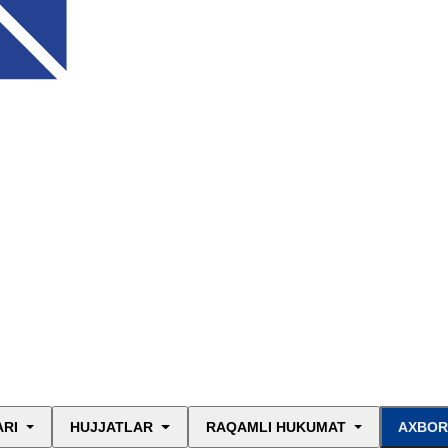
ARI
HUJJATLAR
RAQAMLI HUKUMAT
AXBOR