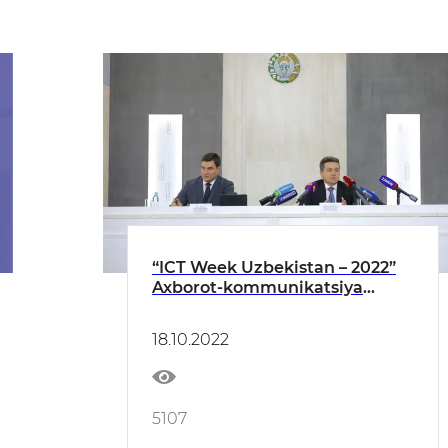
“ICT Week Uzbekistan – 2022”
Axborot-kommunikatsiya
texnologiyalari haftaligiga
bag‘ishlangan matbuot
18.10.2022
anjumani o‘tkazildi
5107