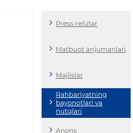
Press-relizlar
Matbuot anjumanlari
Majlislar
Rahbariyatning
bayonotlari va
nutqlari
Anons