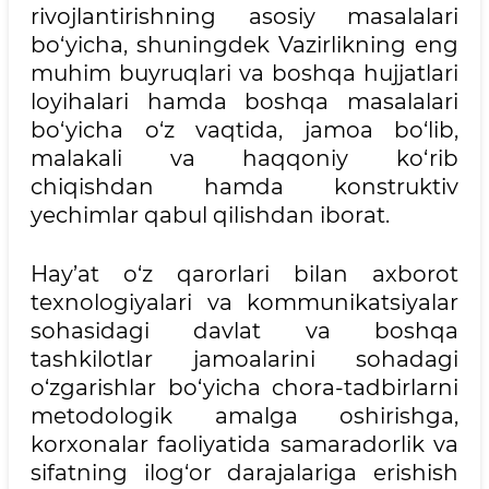
rivojlantirishning asosiy masalalari
bo‘yicha, shuningdek Vazirlikning eng
muhim buyruqlari va boshqa hujjatlari
loyihalari hamda boshqa masalalari
bo‘yicha o‘z vaqtida, jamoa bo‘lib,
malakali va haqqoniy ko‘rib
chiqishdan hamda konstruktiv
yechimlar qabul qilishdan iborat.
Hay’at o‘z qarorlari bilan axborot
texnologiyalari va kommunikatsiyalar
sohasidagi davlat va boshqa
tashkilotlar jamoalarini sohadagi
o‘zgarishlar bo‘yicha chora-tadbirlarni
metodologik amalga oshirishga,
korxonalar faoliyatida samaradorlik va
sifatning ilog‘or darajalariga erishish