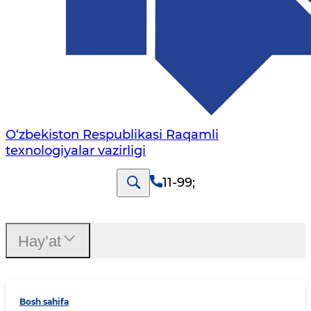
O‘zbekiston Respublikasi Raqamli
texnologiyalar vazirligi
11-99
;
Hay’at
Bosh sahifa