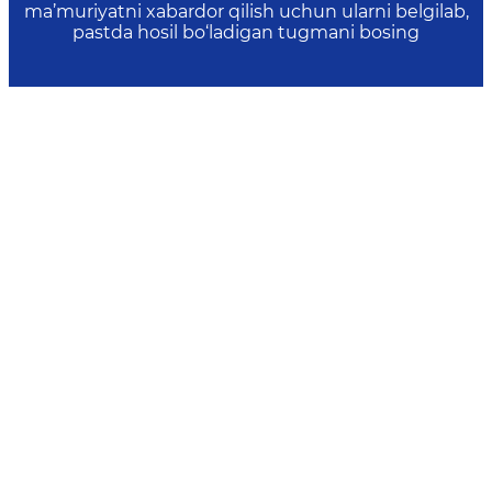
ma’muriyatni xabardor qilish uchun ularni belgilab,
pastda hosil bo‘ladigan tugmani bosing