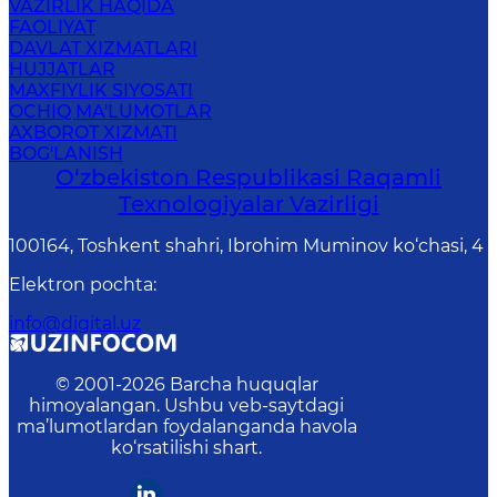
VAZIRLIK HAQIDA
FAOLIYAT
DAVLAT XIZMATLARI
HUJJATLAR
MAXFIYLIK SIYOSATI
OCHIQ MA'LUMOTLAR
AXBOROT XIZMATI
BOG'LANISH
O‘zbekiston Respublikasi Raqamli
Texnologiyalar Vazirligi
100164, Toshkent shahri, Ibrohim Muminov ko‘chasi, 4
Elektron pochta
:
info@digital.uz
© 2001-
2026
Barcha huquqlar
himoyalangan. Ushbu veb-saytdagi
ma’lumotlardan foydalanganda havola
ko‘rsatilishi shart.