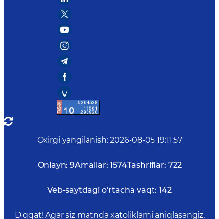
Oxirgi yangilanish
:
2026-08-05 19:11:57
Onlayn:
9
Amallar:
1574
Tashriflar:
722
Veb-saytdagi o‘rtacha vaqt:
142
Diqqat! Agar siz matnda xatoliklarni aniqlasangiz,