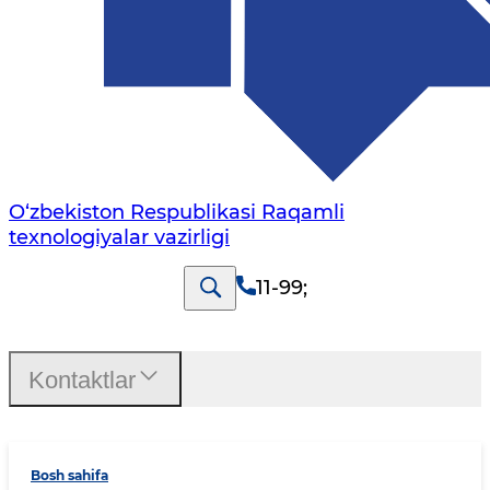
O‘zbekiston Respublikasi Raqamli
texnologiyalar vazirligi
11-99
;
Kontaktlar
Bosh sahifa