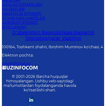
FAOLIYAT
DAVLAT XIZMATLARI
HUJJATLAR
MAXFIYLIK SIYOSATI
OCHIQ MA'LUMOTLAR
AXBOROT XIZMATI
BOG'LANISH
O‘zbekiston Respublikasi Raqamli
Texnologiyalar Vazirligi
100164, Toshkent shahri, Ibrohim Muminov ko‘chasi, 4
Elektron pochta
:
info@digital.uz
© 2001-
2026
Barcha huquqlar
himoyalangan. Ushbu veb-saytdagi
ma’lumotlardan foydalanganda havola
ko‘rsatilishi shart.