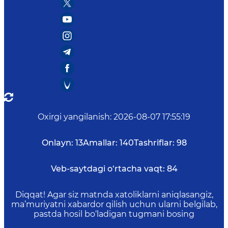
Oxirgi yangilanish
:
2026-08-07 17:55:19
Onlayn:
13
Amallar:
140
Tashriflar:
98
Veb-saytdagi o‘rtacha vaqt:
84
Diqqat! Agar siz matnda xatoliklarni aniqlasangiz,
ma’muriyatni xabardor qilish uchun ularni belgilab,
pastda hosil bo‘ladigan tugmani bosing