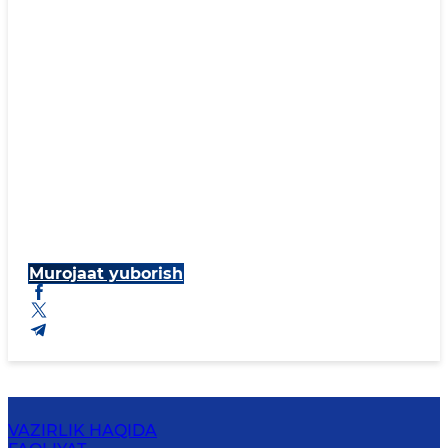
Murojaat yuborish
VAZIRLIK HAQIDA