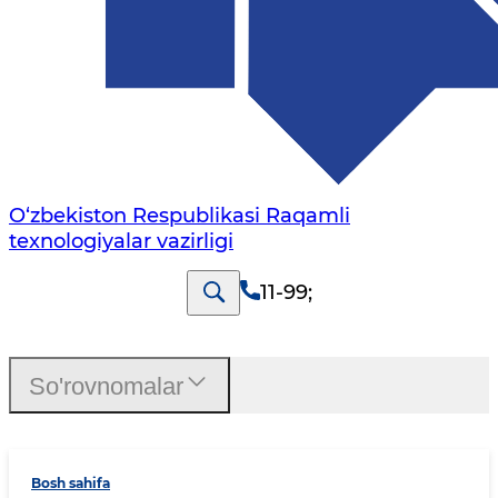
O‘zbekiston Respublikasi Raqamli
texnologiyalar vazirligi
11-99
;
So'rovnomalar
Bosh sahifa