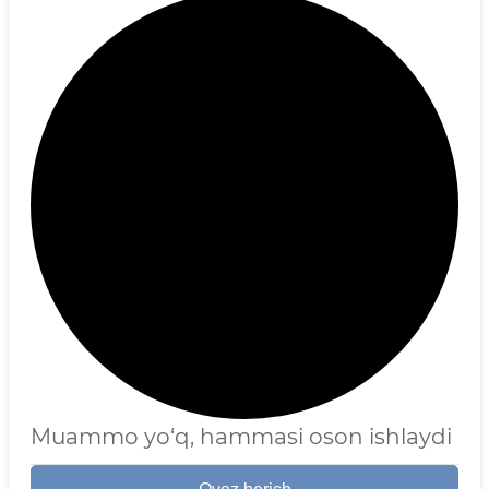
Muammo yo‘q, hammasi oson ishlaydi