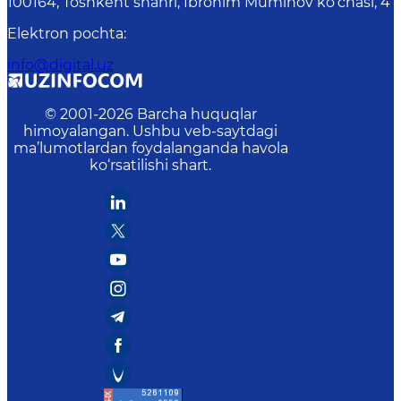
100164, Toshkent shahri, Ibrohim Muminov ko‘chasi, 4
Elektron pochta
:
info@digital.uz
© 2001-
2026
Barcha huquqlar
himoyalangan. Ushbu veb-saytdagi
ma’lumotlardan foydalanganda havola
ko‘rsatilishi shart.