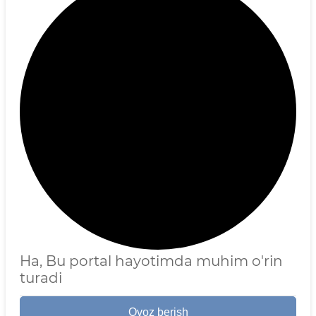
Ha, Bu portal hayotimda muhim o'rin
turadi
Ovoz berish