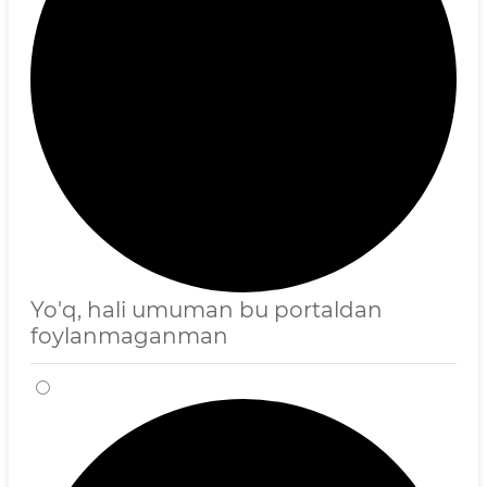
Yo'q, hali umuman bu portaldan
foylanmaganman