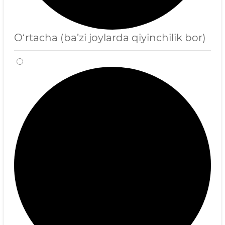
O‘rtacha (ba’zi joylarda qiyinchilik bor)