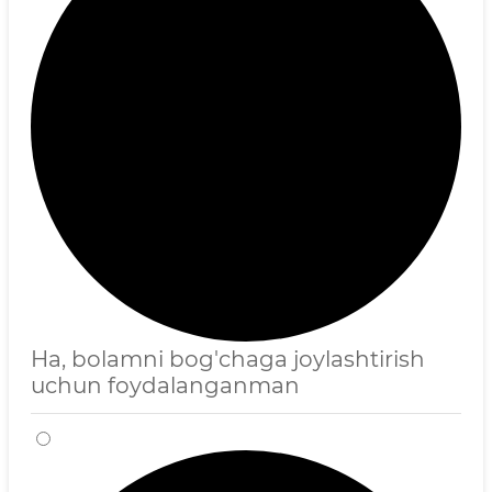
Ha, bolamni bog'chaga joylashtirish
uchun foydalanganman