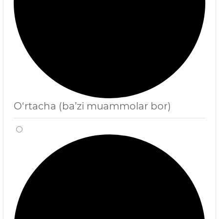
O‘rtacha (ba’zi muammolar bor)