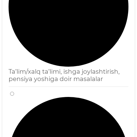
Ta’lim/xalq ta’limi, ishga joylashtirish,
pensiya yoshiga doir masalalar