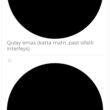
Qulay emas (katta matn, past sifatli
interfeys)