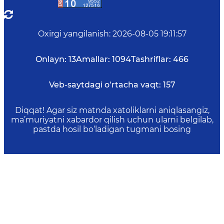
Oxirgi yangilanish
:
2026-08-05 19:11:57
Onlayn:
13
Amallar:
1094
Tashriflar:
466
Veb-saytdagi o‘rtacha vaqt:
157
Diqqat! Agar siz matnda xatoliklarni aniqlasangiz,
ma’muriyatni xabardor qilish uchun ularni belgilab,
pastda hosil bo‘ladigan tugmani bosing