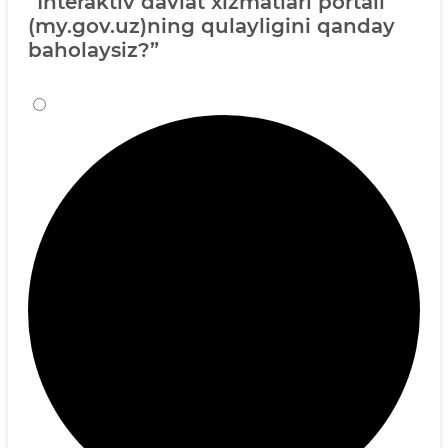
“Interaktiv davlat xizmatlari portali
(my.gov.uz)ning qulayligini qanday
baholaysiz?”