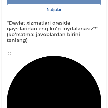
Natijalar
“Davlat xizmatlari orasida
qaysilaridan eng ko‘p foydalanasiz?”
(ko‘rsatma: javoblardan birini
tanlang)