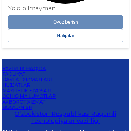
Yo'q bilmayman
Ovoz berish
Natijalar
VAZIRLIK HAQIDA
FAOLIYAT
DAVLAT XIZMATLARI
HUJJATLAR
MAXFIYLIK SIYOSATI
OCHIQ MA'LUMOTLAR
AXBOROT XIZMATI
BOG'LANISH
O‘zbekiston Respublikasi Raqamli
Texnologiyalar Vazirligi