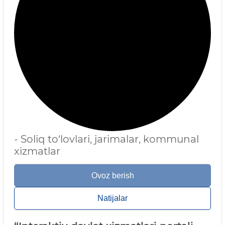
- Soliq to‘lovlari, jarimalar, kommunal
xizmatlar
Ovoz berish
Natijalar