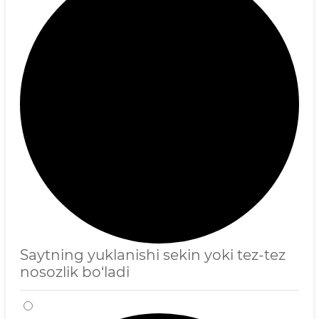
Saytning yuklanishi sekin yoki tez-tez
nosozlik bo‘ladi