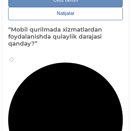
Ovoz berish
Natijalar
“Mobil qurilmada xizmatlardan
foydalanishda qulaylik darajasi
qanday?”