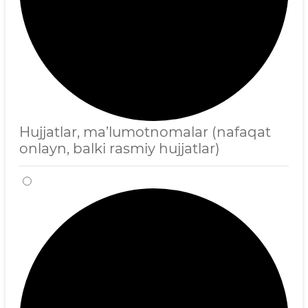
Hujjatlar, ma’lumotnomalar (nafaqat
onlayn, balki rasmiy hujjatlar)