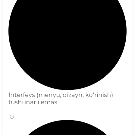
Interfeys (menyu, dizayn, ko‘rinish)
tushunarli emas