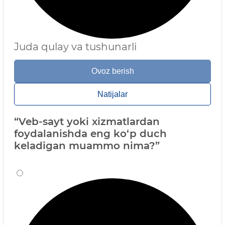
Juda qulay va tushunarli
Ovoz berish
Natijalar
“Veb-sayt yoki xizmatlardan
foydalanishda eng ko‘p duch
keladigan muammo nima?”