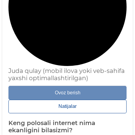
Juda qulay (mobil ilova yoki veb-sahifa
yaxshi optimallashtirilgan)
Ovoz berish
Natijalar
Keng polosali internet nima
ekanligini bilasizmi?