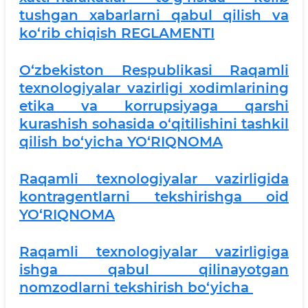
tushgan xabarlarni qabul qilish va
ko‘rib chiqish REGLAMENTI
O‘zbekiston Respublikasi Raqamli
texnologiyalar vazirligi xodimlarining
etika va korrupsiyaga qarshi
kurashish sohasida o‘qitilishini tashkil
qilish bo‘yicha YO‘RIQNOMA
Raqamli texnologiyalar vazirligida
kontragentlarni tekshirishga oid
YO‘RIQNOMA
Raqamli texnologiyalar vazirligiga
ishga qabul qilinayotgan
nomzodlarni tekshirish bo‘yicha