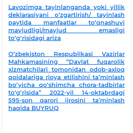
Lavozimga tayinlanganda yoki yillik
deklarasiyani o‘zgartirish/ tayinlash
paytida manfaatlar to‘qnashuvi
mavjudligi/mavjud emasligi
to‘g‘risidagi ariza
O‘zbekiston Respublikasi Vazirlar
Mahkamasining “Davlat fuqarolik
xizmatchilari tomonidan odob-axloq
qoidalariga rioya etilishini ta’minlash
bo‘yicha qo‘shimcha chora-tadbirlar
to‘g‘risida” 2022-yil 14-oktabrdagi
595-son qarori ijrosini taʼminlash
haqida BUYRUQ