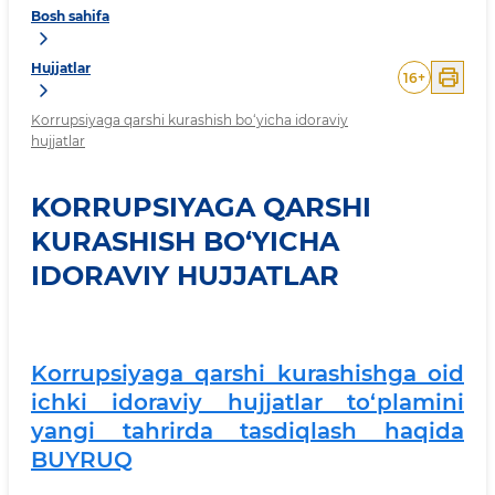
Bosh sahifa
Hujjatlar
16
+
Korrupsiyaga qarshi kurashish bo‘yicha idoraviy
hujjatlar
KORRUPSIYAGA QARSHI
KURASHISH BO‘YICHA
IDORAVIY HUJJATLAR
Korrupsiyaga qarshi kurashishga oid
ichki idoraviy hujjatlar to‘plamini
yangi tahrirda tasdiqlash haqida
BUYRUQ