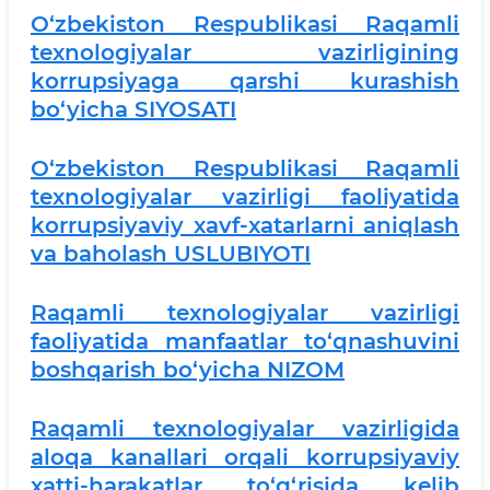
O‘zbekiston Respublikasi Raqamli
texnologiyalar vazirligining
korrupsiyaga qarshi kurashish
bo‘yicha SIYOSATI
O‘zbekiston Respublikasi Raqamli
texnologiyalar vazirligi faoliyatida
korrupsiyaviy xavf-xatarlarni aniqlash
va baholash USLUBIYOTI
Raqamli texnologiyalar vazirligi
faoliyatida manfaatlar to‘qnashuvini
boshqarish bo‘yicha NIZOM
Raqamli texnologiyalar vazirligida
aloqa kanallari orqali korrupsiyaviy
xatti-harakatlar to‘g‘risida kelib