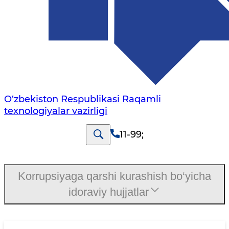
O‘zbekiston Respublikasi Raqamli
texnologiyalar vazirligi
11-99
;
Korrupsiyaga qarshi kurashish bo‘yicha
idoraviy hujjatlar