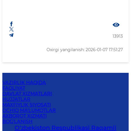
13913
Oxirgi yangilanish: 2026-01-07 17:51:27
VAZIRLIK HAQIDA
FAOLIYAT
DAVLAT XIZMATLARI
HUJJATLAR
MAXFIYLIK SIYOSATI
OCHIQ MA'LUMOTLAR
AXBOROT XIZMATI
BOG'LANISH
O‘zbekiston Respublikasi Raqamli