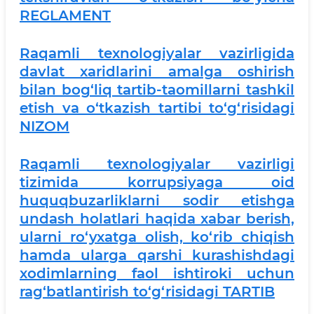
REGLAMENT
Raqamli texnologiyalar vazirligida
davlat xaridlarini amalga oshirish
bilan bog‘liq tartib-taomillarni tashkil
etish va o‘tkazish tartibi to‘g‘risidagi
NIZOM
Raqamli texnologiyalar vazirligi
tizimida korrupsiyaga oid
huquqbuzarliklarni sodir etishga
undash holatlari haqida xabar berish,
ularni ro‘yxatga olish, ko‘rib chiqish
hamda ularga qarshi kurashishdagi
xodimlarning faol ishtiroki uchun
rag‘batlantirish to‘g‘risidagi TARTIB