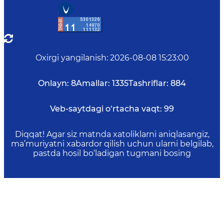
Oxirgi yangilanish
:
2026-08-08 15:23:00
Onlayn:
8
Amallar:
1335
Tashriflar:
884
Veb-saytdagi o‘rtacha vaqt:
99
Diqqat! Agar siz matnda xatoliklarni aniqlasangiz,
ma’muriyatni xabardor qilish uchun ularni belgilab,
pastda hosil bo‘ladigan tugmani bosing