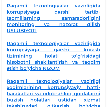
Raqamli texnologiyalar vazirligida
korrupsiyaga qarshi tartib-
taomillarning samaradorligini
monitoring va nazorat qilish
USLUBIYOTI
Raqamli texnologiyalar vazirligida
korrupsiyaga qarshi kurash
tizimining holati to‘g‘risidagi
hisobotni shakllantirish va taqdim
etish bo‘yicha NIZOM
Raqamli texnologiyalar vazirligi
xodimlarining korrupsiyaviy hatti-
harakatlari va odob-ahloq qoidalarini
buzish holatlari ustidan xizmat
tekshiruvlari o‘tkazish bo‘yicha