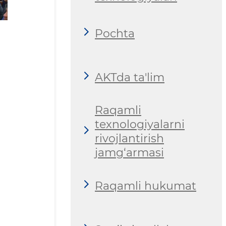
Pochta
AKTda ta'lim
Raqamli
texnologiyalarni
rivojlantirish
jamg‘armasi
Raqamli hukumat