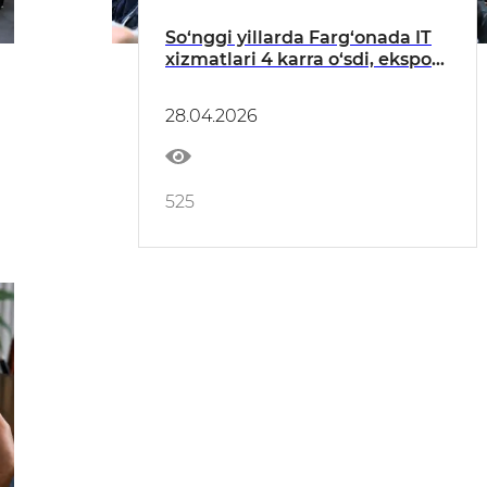
So‘nggi yillarda Farg‘onada IT
xizmatlari 4 karra o‘sdi, eksport
23 million dollardan oshdi.
28.04.2026
525