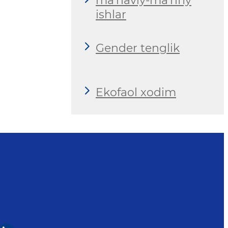
ma'naviy-ma'rifiy
ishlar
Gender tenglik
Ekofaol xodim