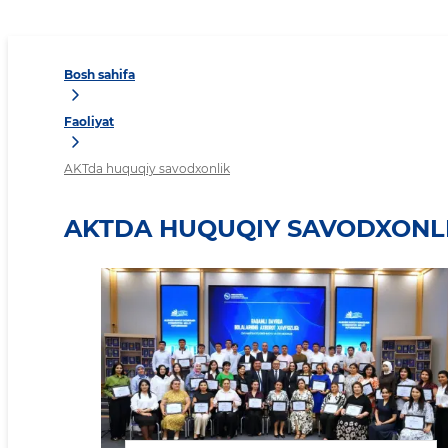
Bosh sahifa
Faoliyat
AKTda huquqiy savodxonlik
AKTDA HUQUQIY SAVODXONL