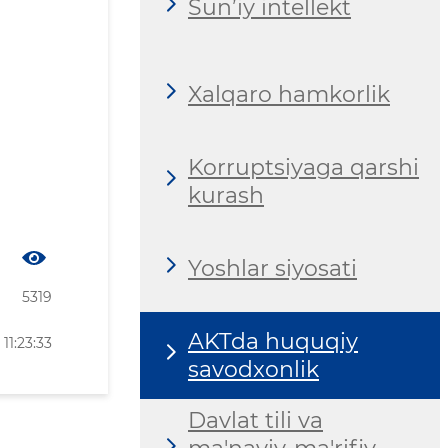
Sun’iy intellekt
Xalqaro hamkorlik
Korruptsiyaga qarshi
kurash
Yoshlar siyosati
5319
AKTda huquqiy
11:23:33
savodxonlik
Davlat tili va