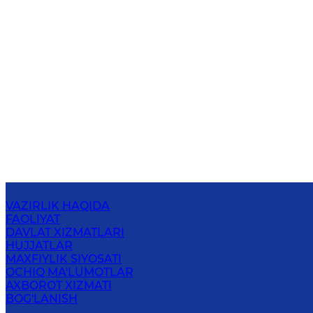
VAZIRLIK HAQIDA
FAOLIYAT
DAVLAT XIZMATLARI
HUJJATLAR
MAXFIYLIK SIYOSATI
OCHIQ MA'LUMOTLAR
AXBOROT XIZMATI
BOG'LANISH