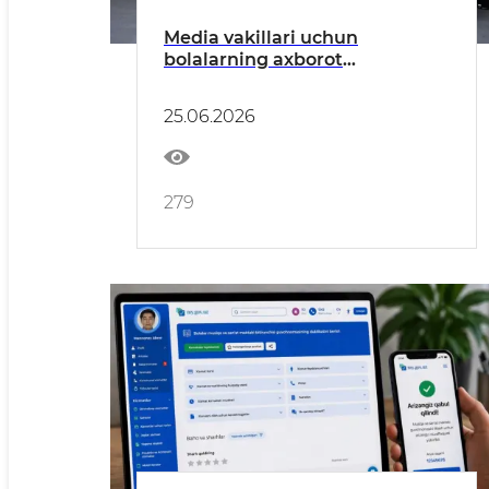
Media vakillari uchun
bolalarning axborot
xavfsizligiga bag‘ishlangan
maxsus o‘quv kursi tashkil
25.06.2026
etildi
279