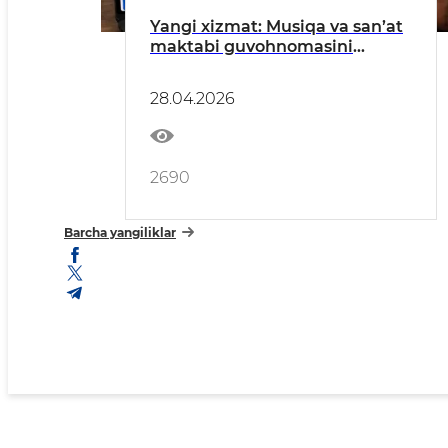
Yangi xizmat: Musiqa va san’at
maktabi guvohnomasini
onlayn tiklang!
28.04.2026
2690
Barcha yangiliklar