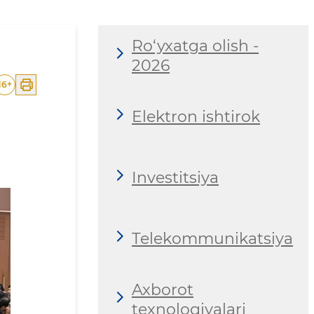
Ro‘yxatga olish -
2026
16
+
Elektron ishtirok
Investitsiya
Telekommunikatsiya
Axborot
texnologiyalari