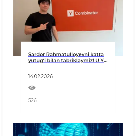
Sardor Rahmatulloyevni katta
yutug‘i bilan tabriklaymiz! U Y
Combinator’ning 2026 Winter
dasturiga qabul qilingan ilk
14.02.2026
o‘zbekistonlik asoschi bo‘ldi
526