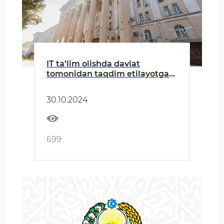
IT ta’lim olishda davlat
tomonidan taqdim etilayotgan
imkoniyat va imtiyozlar
mavzusida matbuot anjumani
30.10.2024
bo‘lib o‘tadi
699