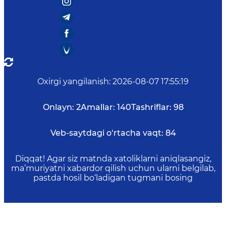
Oxirgi yangilanish
:
2026-08-07 17:55:19
Onlayn:
2
Amallar:
140
Tashriflar:
98
Veb-saytdagi o‘rtacha vaqt:
84
Diqqat! Agar siz matnda xatoliklarni aniqlasangiz,
ma’muriyatni xabardor qilish uchun ularni belgilab,
pastda hosil bo‘ladigan tugmani bosing