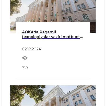
AOKAda Raqamli
texnologiyalar vaziri matbuot
kotibi ishtirokida brifing tashkil
etiladi
02.12.2024
719