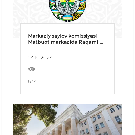
Markaziy saylov komissiyasi
Matbuot markazida Raqamli
texnologiyalar vaziri o‘rinbosari
ishtirokida brifing tashkil
24.10.2024
etiiladi
634