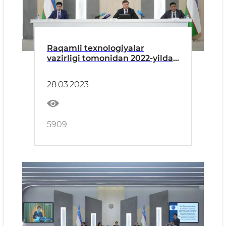
Raqamli texnologiyalar
vazirligi tomonidan 2022-yilda
olib borilgan ishlar tahlili
yuzasidan matbuot anjumani
28.03.2023
bo‘lib o‘tdi
5909