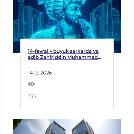
14-fevral – buyuk sarkarda va
adib Zahiriddin Muhammad
Bobur tavallud topgan kun!
14.02.2026
335