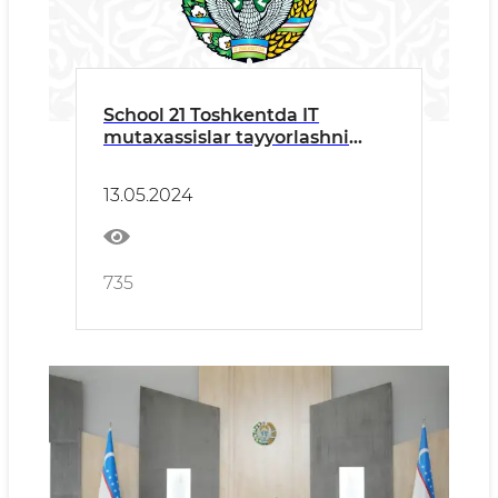
School 21 Toshkentda IT
mutaxassislar tayyorlashni
yo‘lga qo‘ymoqda
13.05.2024
735