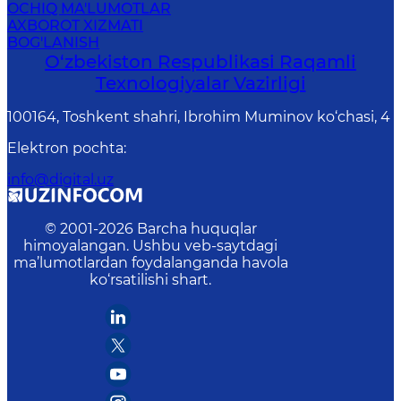
OCHIQ MA'LUMOTLAR
AXBOROT XIZMATI
BOG'LANISH
O‘zbekiston Respublikasi Raqamli
Texnologiyalar Vazirligi
100164, Toshkent shahri, Ibrohim Muminov ko‘chasi, 4
Elektron pochta
:
info@digital.uz
© 2001-
2026
Barcha huquqlar
himoyalangan. Ushbu veb-saytdagi
ma’lumotlardan foydalanganda havola
ko‘rsatilishi shart.