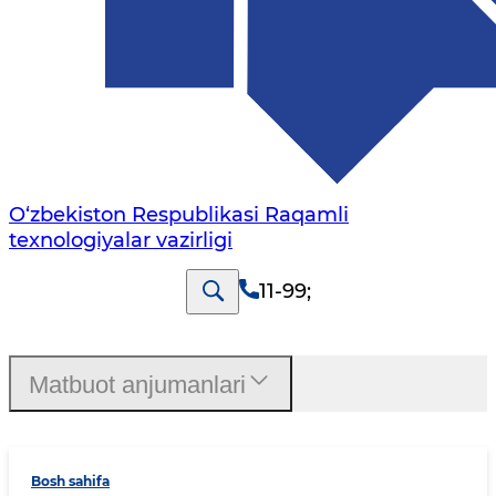
O‘zbekiston Respublikasi Raqamli
texnologiyalar vazirligi
11-99
;
Matbuot anjumanlari
Bosh sahifa