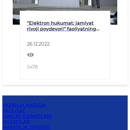
“Elektron hukumat: jamiyat
rivoji poydevori” faoliyatning
yillik tahliliga bag‘ishlangan
matbuot anjumani bo‘lib o‘tdi
26.12.2022
5478
VAZIRLIK HAQIDA
FAOLIYAT
DAVLAT XIZMATLARI
HUJJATLAR
MAXFIYLIK SIYOSATI