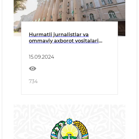
Hurmatli jurnalistlar va
ommaviy axborot vositalari
vakillari!
15.09.2024
734