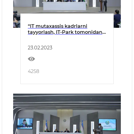
“IT mutaxassis kadrlarni
tayyorlash, IT-Park tomonidan
amalga oshirilgan ishlar va
Prezident sovrini uchun
23.02.2023
«Raqamli texnologiyalar
yo‘nalishida eng yaxshi
startap» (President Tech
Award) tanlovini o‘tkazish
4258
tartibi” to‘g‘risida matbuot
anjumani o‘rkazildi