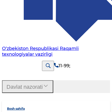
O‘zbekiston Respublikasi Raqamli
texnologiyalar vazirligi
11-99
;
Davlat nazorati
Bosh sahifa