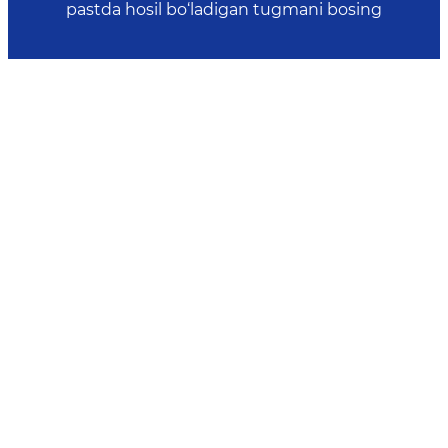
pastda hosil bo‘ladigan tugmani bosing