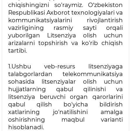
chiqishingizni so'raymiz. O‘zbekiston
Respublikasi Axborot texnologiyalari va
kommunikatsiyalarini rivojlantirish
vazirligining rasmiy sayti orqali
yuborilgan Litsenziya olish uchun
arizalarni topshirish va ko'rib chiqish
tartibi.
1.Ushbu veb-resurs litsenziyaga
talabgorlardan telekommunikatsiya
sohasida litsenziyalar olish uchun
hujjatlarning qabul qilinishi va
litsenziya beruvchi organ qarorlarini
qabul qilish bo'yicha bildirish
xatlarining jo'natilishini amalga
oshirishning maqbul varianti
hisoblanadi.