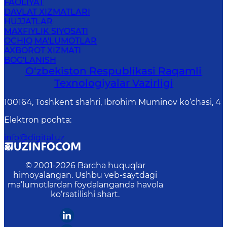
FAOLIYAT
DAVLAT XIZMATLARI
HUJJATLAR
MAXFIYLIK SIYOSATI
OCHIQ MA'LUMOTLAR
AXBOROT XIZMATI
BOG'LANISH
O‘zbekiston Respublikasi Raqamli
Texnologiyalar Vazirligi
100164, Toshkent shahri, Ibrohim Muminov ko‘chasi, 4
Elektron pochta
:
info@digital.uz
© 2001-
2026
Barcha huquqlar
himoyalangan. Ushbu veb-saytdagi
ma’lumotlardan foydalanganda havola
ko‘rsatilishi shart.