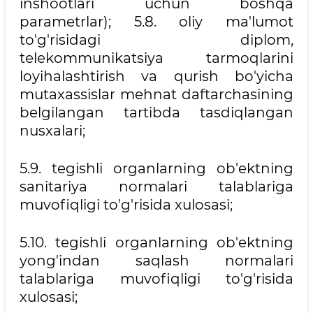
inshootlari uchun boshqa
parametrlar); 5.8. oliy ma'lumot
to'g'risidagi diplom,
telekommunikatsiya tarmoqlarini
loyihalashtirish va qurish bo'yicha
mutaxassislar mehnat daftarchasining
belgilangan tartibda tasdiqlangan
nusxalari;
5.9. tegishli organlarning ob'ektning
sanitariya normalari talablariga
muvofiqligi to'g'risida xulosasi;
5.10. tegishli organlarning ob'ektning
yong'indan saqlash normalari
talablariga muvofiqligi to'g'risida
xulosasi;