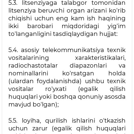
5.3. litsenziyaga talabgor tomonidan
litsenziya beruvchi organ arizani ko'rib
chiqishi uchun eng kam ish haqining
ikki barobari miqdoridagi yig'im
to'langanligini tasdiqlaydigan hujjat:
5.4. asosiy telekommunikatsiya texnik
vositalarining xarakteristikalari,
radiochastotalar diapazonlari va
nominallarini ko'rsatgan holda
(ulardan foydalanishda) ushbu texnik
vositalar ro'yxati (egalik qilish
huquqlari yoki boshqa qonuniy asosda
mavjud bo'lgan);
5.5. loyiha, qurilish ishlarini o'tkazish
uchun zarur (egalik qilish huquqlari