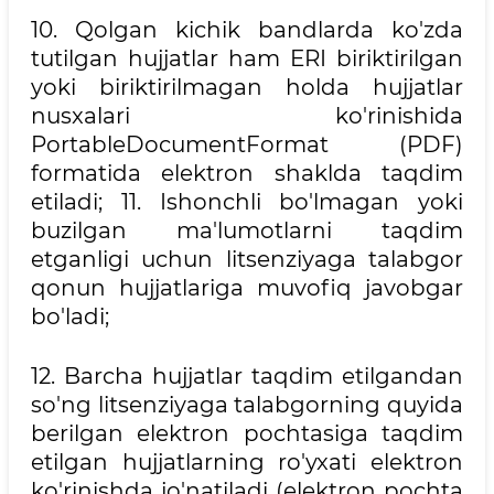
10. Qolgan kichik bandlarda ko'zda
tutilgan hujjatlar ham ERI biriktirilgan
yoki biriktirilmagan holda hujjatlar
nusxalari ko'rinishida
PortableDocumentFormat (PDF)
formatida elektron shaklda taqdim
etiladi; 11. Ishonchli bo'lmagan yoki
buzilgan ma'lumotlarni taqdim
etganligi uchun litsenziyaga talabgor
qonun hujjatlariga muvofiq javobgar
bo'ladi;
12. Barcha hujjatlar taqdim etilgandan
so'ng litsenziyaga talabgorning quyida
berilgan elektron pochtasiga taqdim
etilgan hujjatlarning ro'yxati elektron
ko'rinishda jo'natiladi (elektron pochta