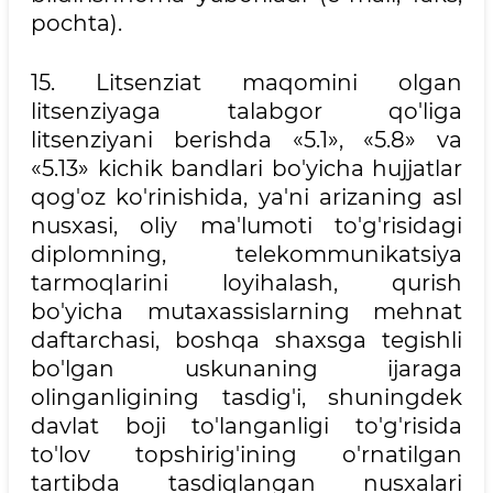
pochta).
15. Litsenziat maqomini olgan
litsenziyaga talabgor qo'liga
litsenziyani berishda «5.1», «5.8» va
«5.13» kichik bandlari bo'yicha hujjatlar
qog'oz ko'rinishida, ya'ni arizaning asl
nusxasi, oliy ma'lumoti to'g'risidagi
diplomning, telekommunikatsiya
tarmoqlarini loyihalash, qurish
bo'yicha mutaxassislarning mehnat
daftarchasi, boshqa shaxsga tegishli
bo'lgan uskunaning ijaraga
olinganligining tasdig'i, shuningdek
davlat boji to'langanligi to'g'risida
to'lov topshirig'ining o'rnatilgan
tartibda tasdiqlangan nusxalari