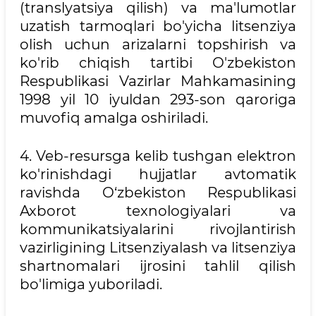
(translyatsiya qilish) va ma'lumotlar
uzatish tarmoqlari bo'yicha litsenziya
olish uchun arizalarni topshirish va
ko'rib chiqish tartibi O'zbekiston
Respublikasi Vazirlar Mahkamasining
1998 yil 10 iyuldan 293-son qaroriga
muvofiq amalga oshiriladi.
4. Veb-resursga kelib tushgan elektron
ko'rinishdagi hujjatlar avtomatik
ravishda O‘zbekiston Respublikasi
Axborot texnologiyalari va
kommunikatsiyalarini rivojlantirish
vazirligining Litsenziyalash va litsenziya
shartnomalari ijrosini tahlil qilish
bo'limiga yuboriladi.