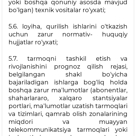
yoki boshqa qonuniy asosda mavjud
bo'lgan) texnik vositalar ro'yxati;
5.6. loyiha, qurilish ishlarini o'tkazish
uchun zarur normativ- huquqiy
hujjatlar ro'yxati;
5.7. tarmoqni tashkil etish va
rivojlanishini prognoz qilish rejasi,
belgilangan shakl bo'yicha
bajariladigan ishlarga bog'liq holda
boshqa zarur ma'lumotlar (abonentlar,
shaharlararo, xalqaro stantsiyalar
portlari, ma'lumotlar uzatish tarmoqlari
va tizimlari, qamrab olish zonalarining
miqdori va muayyan
telekommunikatsiya tarmoqlari yoki