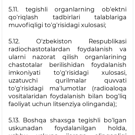
5.11. tegishli organlarning ob'ektni
qo'riqlash tadbirlari talablariga
muvofiqligi to'g'risidagi xulosasi;
5.12. O'zbekiston Respublikasi
radiochastotalardan foydalanish va
ularni nazorat qilish organlarining
chastotalar berilishidan foydalanish
imkoniyati to'g'risidagi xulosasi,
uzatuvchi qurilmalar quvvati
to'g'risidagi ma'lumotlar (radioaloqa
vositalaridan foydalanish bilan bog'liq
faoliyat uchun litsenziya olinganda);
5.13. Boshqa shaxsga tegishli bo'lgan
uskunadan foydalanilgan holda,