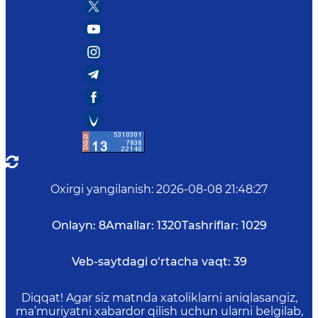
Oxirgi yangilanish
:
2026-08-08 21:48:27
Onlayn:
8
Amallar:
1320
Tashriflar:
1029
Veb-saytdagi o‘rtacha vaqt:
39
Diqqat! Agar siz matnda xatoliklarni aniqlasangiz,
ma’muriyatni xabardor qilish uchun ularni belgilab,