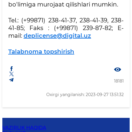
bo'limiga murojaat qilishlari mumkin.
Tel.: (+99871) 238-41-37, 238-41-39, 238-
41-85; Faks : (+99871) 239-87-82; E-
mail:
deplicense@digital.uz
Talabnoma topshirish
18181
Oxirgi yangilanish: 2023-09-27 13:51:32
VAZIRLIK HAQIDA