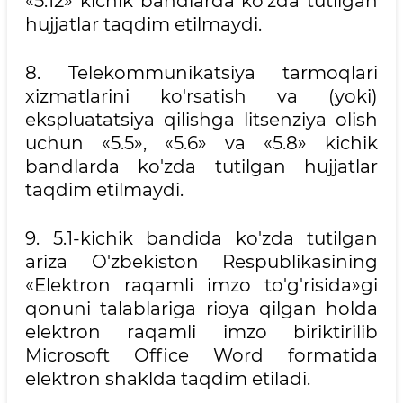
«5.12» kichik bandlarda ko'zda tutilgan
hujjatlar taqdim etilmaydi.
8. Telekommunikatsiya tarmoqlari
xizmatlarini ko'rsatish va (yoki)
ekspluatatsiya qilishga litsenziya olish
uchun «5.5», «5.6» va «5.8» kichik
bandlarda ko'zda tutilgan hujjatlar
taqdim etilmaydi.
9. 5.1-kichik bandida ko'zda tutilgan
ariza O'zbekiston Respublikasining
«Elektron raqamli imzo to'g'risida»gi
qonuni talablariga rioya qilgan holda
elektron raqamli imzo biriktirilib
Microsoft Office Word formatida
elektron shaklda taqdim etiladi.