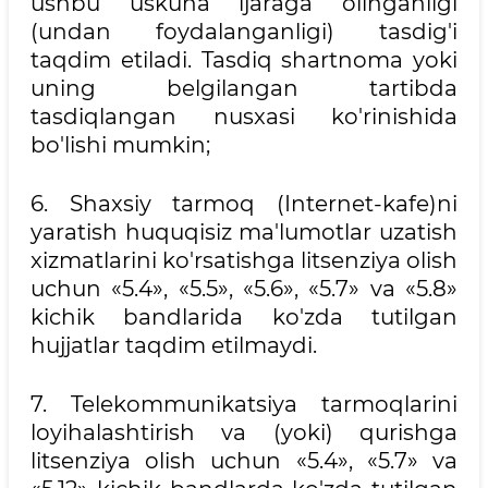
ushbu uskuna ijaraga olinganligi
(undan foydalanganligi) tasdig'i
taqdim etiladi. Tasdiq shartnoma yoki
uning belgilangan tartibda
tasdiqlangan nusxasi ko'rinishida
bo'lishi mumkin;
6. Shaxsiy tarmoq (Internet-kafe)ni
yaratish huquqisiz ma'lumotlar uzatish
xizmatlarini ko'rsatishga litsenziya olish
uchun «5.4», «5.5», «5.6», «5.7» va «5.8»
kichik bandlarida ko'zda tutilgan
hujjatlar taqdim etilmaydi.
7. Telekommunikatsiya tarmoqlarini
loyihalashtirish va (yoki) qurishga
litsenziya olish uchun «5.4», «5.7» va