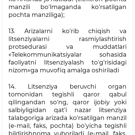
manzili bo'lmaganda ko'rsatilgan
pochta manziliga);
13. Arizalarni ko'rib chiqish va
litsenziyalarni rasmiylashtirish
protsedurasi va muddatlari
«Telekommunikatsiyalar sohasida
faoliyatni litsenziyalash to'g'risidagi
nizom»ga muvofiq amalga oshiriladi
14. Litsenziya beruvchi organ
tomonidan tegishli qaror qabul
qilingandan so'ng, qaror ijobiy yoki
salbiyligidan qat'i nazar litsenziya
talabgoriga arizada ko'rsatilgan manzil
(e-mail, faks, pochta) bo'yicha tegishli
bildirishnoma yuboriladi (e-mail, faks,