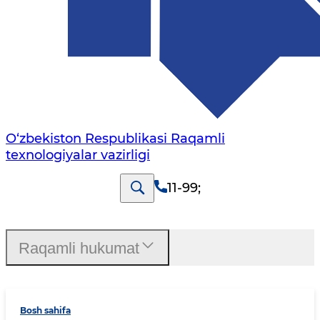
O‘zbekiston Respublikasi Raqamli
texnologiyalar vazirligi
11-99
;
Raqamli hukumat
Bosh sahifa