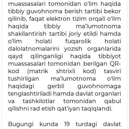
muassasalari tomonidan o‘lim haqida
tibbiy guvohnoma berish tartibi bekor
qilinib, faqat elektron tizim orqali o‘lim
haqida tibbiy ma’lumotnoma
shakllantirish tartibi joriy etildi hamda
o‘lim holati fuqarolik holati
dalolatnomalarini yozish organlarida
qayd qilinganligi haqida tibbiyot
muassasalari tomonidan berilgan QR-
kod (matrik shtrixli kod) tasviri
tushirilgan ma’lumotnoma o‘lim
haqidagi gerbli guvohnomaga
tenglashtiriladi hamda davlat organlari
va tashkilotlar tomonidan qabul
qilishni rad etish qat’iyan taqiqlandi.
Bugungi kunda 19 turdagi davlat