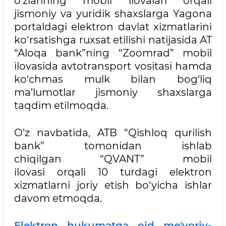
o‘zlarining mobil ilovalari orqali
jismoniy va yuridik shaxslarga Yagona
portaldagi elektron davlat xizmatlarini
ko‘rsatishga ruxsat etilishi natijasida AT
“Aloqa bank”ning “Zoomrad” mobil
ilovasida avtotransport vositasi hamda
ko‘chmas mulk bilan bog‘liq
ma’lumotlar jismoniy shaxslarga
taqdim etilmoqda.
O’z navbatida, ATB “Qishloq qurilish
bank” tomonidan ishlab
chiqilgan “QVANT” mobil
ilovasi orqali 10 turdagi elektron
xizmatlarni joriy etish bo‘yicha ishlar
davom etmoqda.
Elektron hukumatga oid me'yoriy-