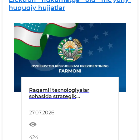
huquqiy hujjatlar
Raqamli texnologiyalar
sohasida strategik
rejalashtirish va davlat nazorati
takomillashtiriladi – Prezident
27.07.2026
Farmoni
424