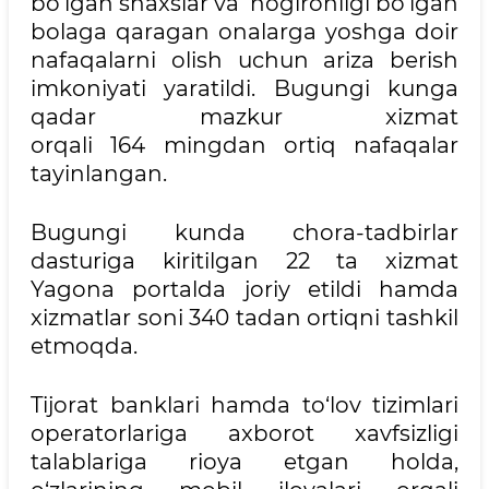
bo‘lgan shaxslar va nogironligi bo‘lgan
bolaga qaragan onalarga yoshga doir
nafaqalarni olish uchun ariza berish
imkoniyati yaratildi. Bugungi kunga
qadar mazkur xizmat
orqali 164 mingdan ortiq nafaqalar
tayinlangan.
Bugungi kunda chora-tadbirlar
dasturiga kiritilgan 22 ta xizmat
Yagona portalda joriy etildi hamda
xizmatlar soni 340 tadan ortiqni tashkil
etmoqda.
Tijorat banklari hamda to‘lov tizimlari
operatorlariga axborot xavfsizligi
talablariga rioya etgan holda,