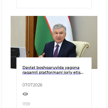
Davlat boshqaruvida yagona
raqamli platformani joriy etish
choralari koʻrib chiqildi
07.07.2026
1159