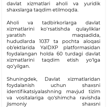
davlat xizmatlari aholi va yuridik
shaxslarga taqdim etilmoqda.
Aholi va tadbirkorlarga davlat
xizmatlarini ko‘rsatishda qulayliklar
yaratish maqsadida,
hududlarda 1037 ta pochta aloqasi
ob’ektlarida YaIDXP platformasidan
foydalangan holda 60 turdagi davlat
xizmatlarini taqdim etish yo‘lga
qo‘yilgan.
Shuningdek, Davlat xizmatlaridan
foydalanish uchun shaxsni
identifikatsiyalashning mavjud tizim
va vositalariga qo‘shimcha ravishda
jismoniy shaxsni