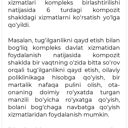
xizmatlari kompleks birlashtirilishi
natijasida 6 turdagi kompozit
shakldagi xizmatlarni ko‘rsatish yo‘lga
qo‘yildi.
Masalan, tug‘ilganlikni qayd etish bilan
bog‘liq kompleks davlat xizmatidan
foydalanish natijasida kompozit
shaklda bir vaqtning o‘zida bitta so‘rov
orqali tug‘ilganlikni qayd etish, oilaviy
poliklinikaga hisobga qo‘yish, bir
martalik nafaqa pulini olish, ota-
onaning doimiy ro‘yxatda turgan
manzili bo‘yicha ro‘yxatga qo‘yish,
bolani bog‘chaga navbatga qo‘yish
xizmatlaridan foydalanish mumkin.