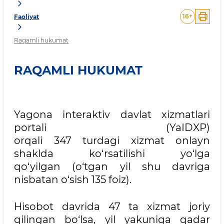
16
+
Faoliyat
Raqamli hukumat
RAQAMLI HUKUMAT
Yagona interaktiv davlat xizmatlari
portali (YaIDXP)
orqali 347 turdagi xizmat onlayn
shaklda ko‘rsatilishi yo‘lga
qo‘yilgan (o‘tgan yil shu davriga
nisbatan o‘sish 135 foiz).
Hisobot davrida 47 ta xizmat joriy
qilingan bo‘lsa, yil yakuniga qadar