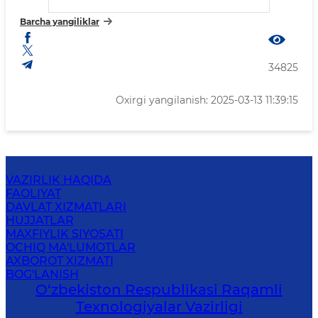
Barcha yangiliklar
34825
Oxirgi yangilanish: 2025-03-13 11:39:15
VAZIRLIK HAQIDA
FAOLIYAT
DAVLAT XIZMATLARI
HUJJATLAR
MAXFIYLIK SIYOSATI
OCHIQ MA'LUMOTLAR
AXBOROT XIZMATI
BOG'LANISH
O‘zbekiston Respublikasi Raqamli
Texnologiyalar Vazirligi