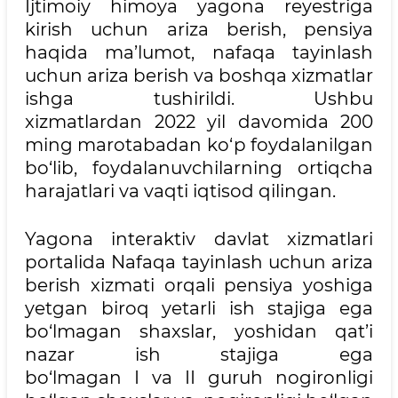
Ijtimoiy himoya yagona reyestriga
kirish uchun ariza berish, pensiya
haqida ma’lumot, nafaqa tayinlash
uchun ariza berish va boshqa xizmatlar
ishga tushirildi. Ushbu
xizmatlardan 2022 yil davomida 200
ming marotabadan ko‘p foydalanilgan
bo‘lib, foydalanuvchilarning ortiqcha
harajatlari va vaqti iqtisod qilingan.
Yagona interaktiv davlat xizmatlari
portalida Nafaqa tayinlash uchun ariza
berish xizmati orqali pensiya yoshiga
yetgan biroq yetarli ish stajiga ega
bo‘lmagan shaxslar, yoshidan qat’i
nazar ish stajiga ega
bo‘lmagan I va II guruh nogironligi