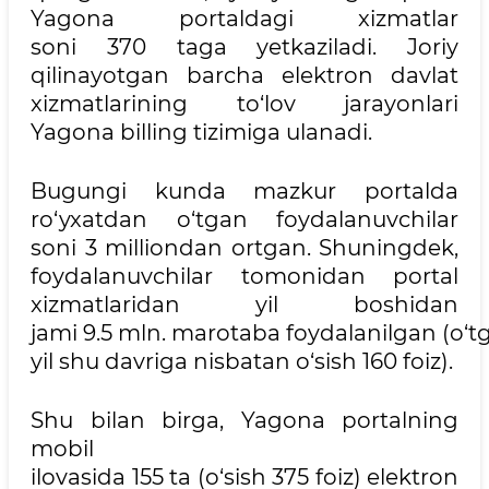
Yagona portaldagi xizmatlar
soni 370 taga yetkaziladi. Joriy
qilinayotgan barcha elektron davlat
xizmatlarining to‘lov jarayonlari
Yagona billing tizimiga ulanadi.
Bugungi kunda mazkur portalda
ro‘yxatdan o‘tgan foydalanuvchilar
soni 3 milliondan ortgan. Shuningdek,
foydalanuvchilar tomonidan portal
xizmatlaridan yil boshidan
jami 9.5 mln. marotaba foydalanilgan (o‘t
yil shu davriga nisbatan o‘sish 160 foiz).
Shu bilan birga, Yagona portalning
mobil
ilovasida 155 ta (o‘sish 375 foiz) elektron