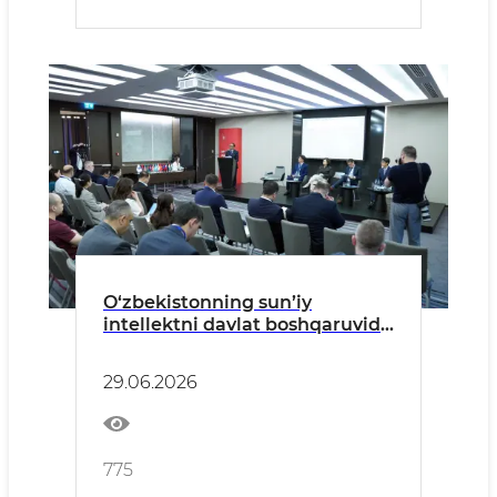
O‘zbekistonning sun’iy
intellektni davlat boshqaruvida
qo‘llash bo‘yicha tajribasi
xalqaro maydonda taqdim
29.06.2026
qilindi
775