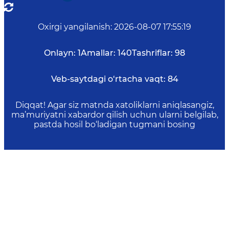
Oxirgi yangilanish
:
2026-08-07 17:55:19
Onlayn:
1
Amallar:
140
Tashriflar:
98
Veb-saytdagi o‘rtacha vaqt:
84
Diqqat! Agar siz matnda xatoliklarni aniqlasangiz,
ma’muriyatni xabardor qilish uchun ularni belgilab,
pastda hosil bo‘ladigan tugmani bosing