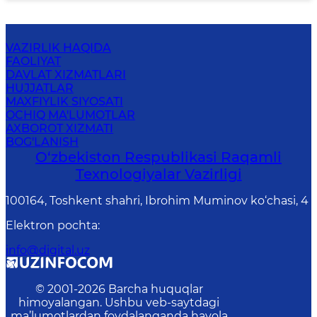
VAZIRLIK HAQIDA
FAOLIYAT
DAVLAT XIZMATLARI
HUJJATLAR
MAXFIYLIK SIYOSATI
OCHIQ MA'LUMOTLAR
AXBOROT XIZMATI
BOG'LANISH
O‘zbekiston Respublikasi Raqamli
Texnologiyalar Vazirligi
100164, Toshkent shahri, Ibrohim Muminov ko‘chasi, 4
Elektron pochta
:
info@digital.uz
© 2001-
2026
Barcha huquqlar
himoyalangan. Ushbu veb-saytdagi
ma’lumotlardan foydalanganda havola