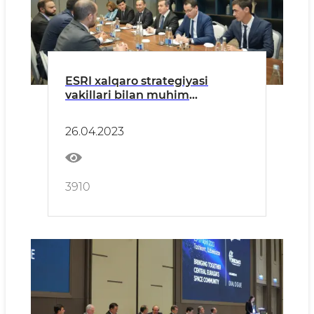
ESRI xalqaro strategiyasi
vakillari bilan muhim
masalalar muhokama qilindi
26.04.2023
3910