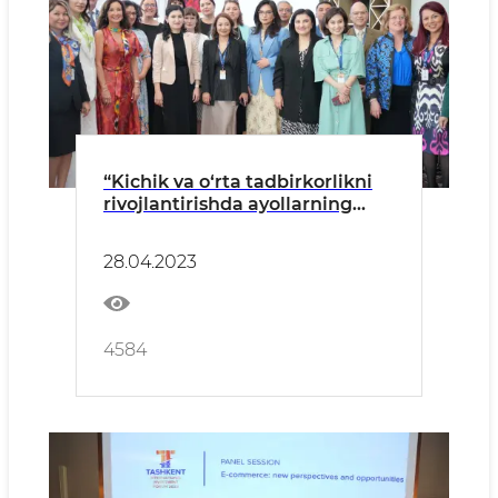
“Kichik va o‘rta tadbirkorlikni
rivojlantirishda ayollarning
rolini kuchaytirish” mavzusida
uchrashuv tashkil etildi
28.04.2023
4584