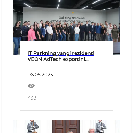
IT Parkning yangi rezidenti
VEON AdTech exportini
oshirish rejalarini taqdim etdi
06.05.2023
4381