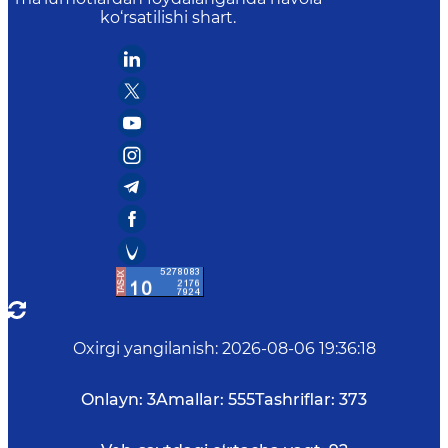
ko‘rsatilishi shart.
Oxirgi yangilanish
:
2026-08-06 19:36:18
Onlayn:
3
Amallar:
555
Tashriflar:
373