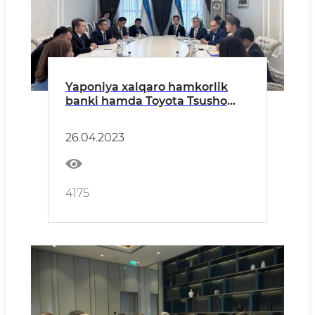
Yaponiya xalqaro hamkorlik
banki hamda Toyota Tsusho
Corporation kompaniyasi
vakillari bilan uchrashuv bo‘lib
26.04.2023
o‘tdi
4175