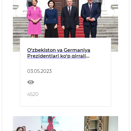
O‘zbekiston va Germaniya
Prezidentlari ko‘p qirrali
hamkorlik kun tartibidagi
dolzarb masalalarni
03.05.2023
muhokama qildilar
4520