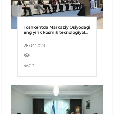
Toshkentda Markaziy Osiyodagi
eng yirik kosmik texnologiyalar
konferensiyasi bo‘lib o‘tmoqda
26.04.2023
4600