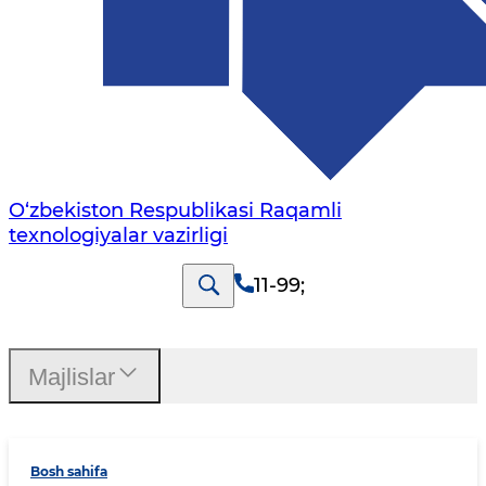
O‘zbekiston Respublikasi Raqamli
texnologiyalar vazirligi
11-99
;
Majlislar
Bosh sahifa