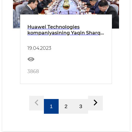
Huawei Technologies
kompaniyasining Yaqin Sharq
va Markaziy Osiyo bo‘yicha
prezidenti bilan istiqboldagi
19.04.2023
hamkorlikning yangi
yo‘nalishdagi rejalari
muhokama qilindi
3868
1
2
3