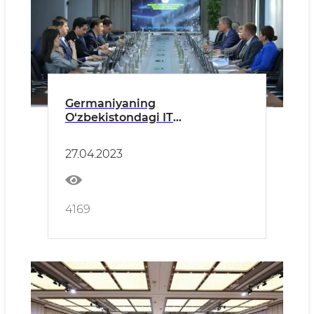
Germaniyaning
O‘zbekistondagi IT
universitetlari va yurtimiz
yetakchi universitetlari
27.04.2023
o‘rtasida IT yo‘nalishida
hamkorlik yo‘lga qo‘yildi
4169