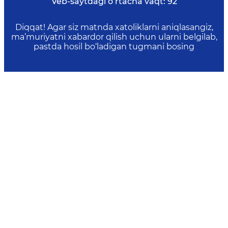
Veb-saytdagi o‘rtacha vaqt:
92
Diqqat! Agar siz matnda xatoliklarni aniqlasangiz,
ma’muriyatni xabardor qilish uchun ularni belgilab,
pastda hosil bo‘ladigan tugmani bosing