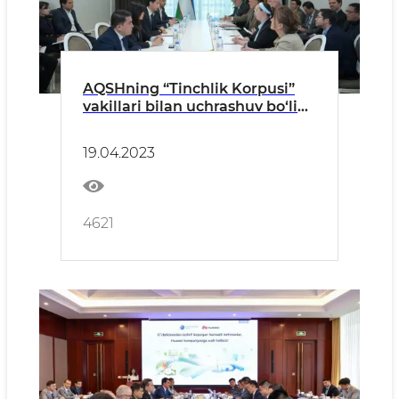
AQSHning “Tinchlik Korpusi”
vakillari bilan uchrashuv bo‘lib
o‘tdi
19.04.2023
4621