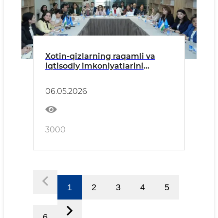
Xotin-qizlarning raqamli va
iqtisodiy imkoniyatlarini
kengaytirishga qaratilgan
dastur ishga tushirildi
06.05.2026
3000
1
2
3
4
5
6