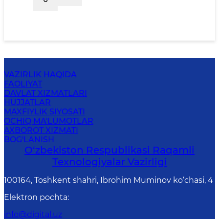
VAZIRLIK HAQIDA
FAOLIYAT
DAVLAT XIZMATLARI
HUJJATLAR
MAXFIYLIK SIYOSATI
OCHIQ MA'LUMOTLAR
AXBOROT XIZMATI
BOG'LANISH
O‘zbekiston Respublikasi Raqamli
Texnologiyalar Vazirligi
100164, Toshkent shahri, Ibrohim Muminov ko‘chasi, 4
Elektron pochta
:
info@digital.uz