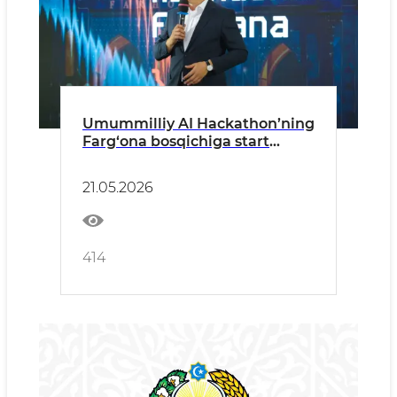
Umummilliy AI Hackathon’ning
Farg‘ona bosqichiga start
berildi
21.05.2026
414