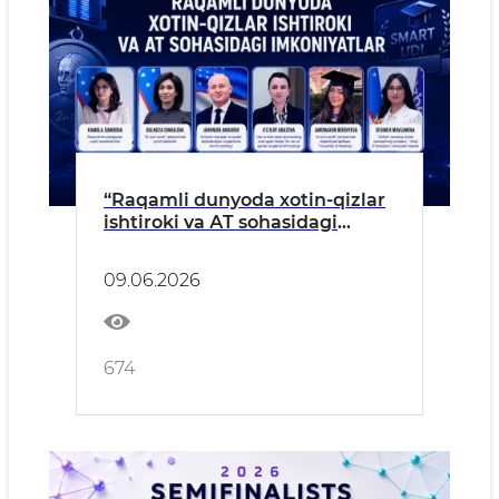
“Raqamli dunyoda xotin-qizlar
ishtiroki va АT sohasidagi
imkoniyatlar” – o‘z sohasining
yetakchi vakillari bilan bevosita
09.06.2026
uchrashuv va muloqot
imkoniyatini qo‘ldan boy
bermang!
674