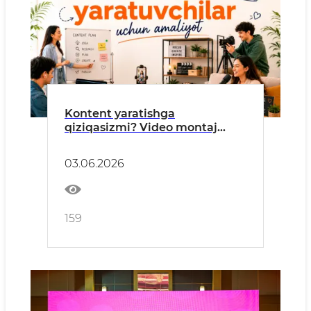
Kontent yaratishga
qiziqasizmi? Video montaj
qilishni, vizual kontent
tayyorlashni yoki ijtimoiy
03.06.2026
tarmoqlarda kreativ kontent
yaratishni xohlaysizmi?
159