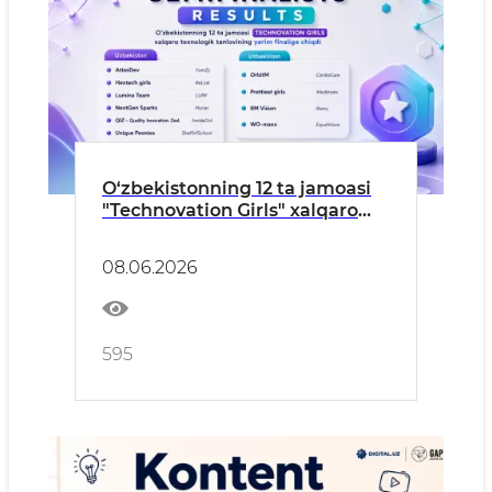
O‘zbekistonning 12 ta jamoasi
"Technovation Girls" xalqaro
texnologik tanlovining yarim
finaliga chiqdi
08.06.2026
595