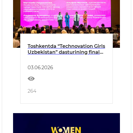
Toshkentda “Technovation Girls
Uzbekistan” dasturining final
bosqichi bo‘lib o‘tdi
03.06.2026
264