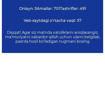
Onlayn:
5
Amallar:
701
Tashriflar:
491
Veb-saytdagi o‘rtacha vaqt:
57
Diqqat! Agar siz matnda xatoliklarni aniqlasangiz,
ma’muriyatni xabardor qilish uchun ularni belgilab,
pastda hosil bo‘ladigan tugmani bosing