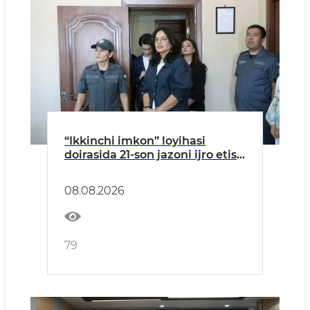
“Ikkinchi imkon” loyihasi
doirasida 21-son jazoni ijro etish
koloniyasiga tashrif amalga
oshirildi
08.08.2026
79