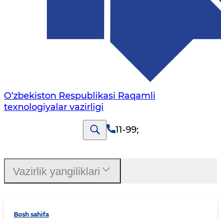
O‘zbekiston Respublikasi Raqamli
texnologiyalar vazirligi
11-99
;
Vazirlik yangiliklari
Bosh sahifa