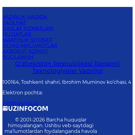
VAZIRLIK HAQIDA
FAOLIYAT
DAVLAT XIZMATLARI
HUJJATLAR
MAXFIYLIK SIYOSATI
OCHIQ MA'LUMOTLAR
AXBOROT XIZMATI
BOG'LANISH
O‘zbekiston Respublikasi Raqamli
Texnologiyalar Vazirligi
100164, Toshkent shahri, Ibrohim Muminov ko‘chasi, 4
Elektron pochta
:
info@digital.uz
© 2001-
2026
Barcha huquqlar
himoyalangan. Ushbu veb-saytdagi
ma’lumotlardan foydalanganda havola