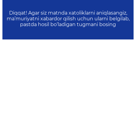
Diqqat! Agar siz matnda xatoliklarni aniqlasangiz,
ma’muriyatni xabardor qilish uchun ularni belgilab,
pastda hosil bo‘ladigan tugmani bosing