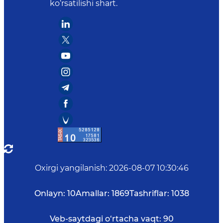
ko‘rsatilishi shart.
Oxirgi yangilanish
:
2026-08-07 10:30:46
Onlayn:
10
Amallar:
1869
Tashriflar:
1038
Veb-saytdagi o‘rtacha vaqt:
90