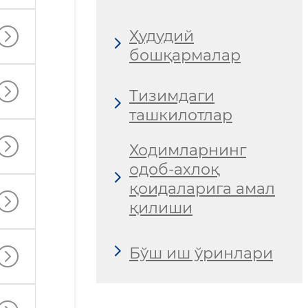
Ҳудудий
бошқармалар
Тизимдаги
ташкилотлар
Ходимларнинг
одоб-ахлоқ
қоидаларига амал
қилиши
Бўш иш ўринлари