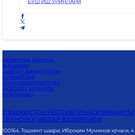
БЎШ ИШ ЎРИНЛАРИ
ВАЗИРЛИК ҲАҚИДА
ФАОЛИЯТ
ДАВЛАТ ХИЗМАТЛАРИ
ҲУЖЖАТЛАР
ОЧИҚ МАЪЛУМОТЛАР
АХБОРОТ ХИЗМАТИ
БОҒЛАНИШ
ЎЗБЕКИСТОН РЕСПУБЛИКАСИ РАҚАМЛИ
ТЕХНОЛОГИЯЛАР ВАЗИРЛИГИ
100164, Тошкент шаҳри, Иброҳим Муминов кўчаси, 4