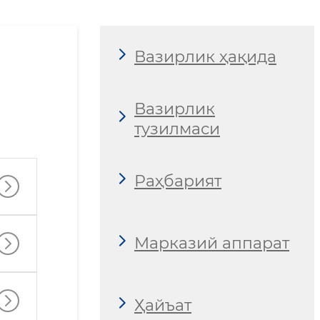
Вазирлик ҳақида
Вазирлик
тузилмаси
Раҳбарият
Марказий аппарат
Ҳайъат