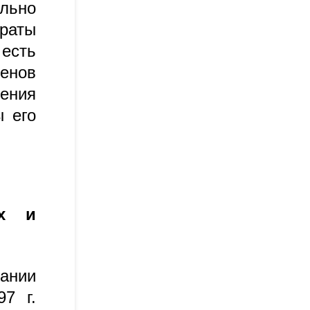
льно
траты
 есть
ленов
ения
ы его
их и
ании
7 г.