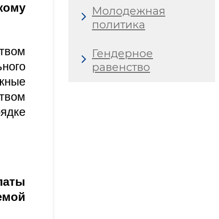
кому
Молодежная
политика
ством
Гендерное
ного
равенство
жные
ством
ядке
латы
емой