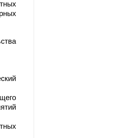
тных
рных
ства
ский
щего
иятий
ртных