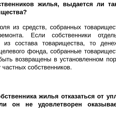
ственников жилья, выдается ли та
ищества?
доля из средств, собранных товарище
емонта. Если собственники отдель
т из состава товарищества, то дене
 целевого фонда, собранные товарище
быть возвращены в установленном пор
 частных собственников.
обственника жилья отказаться от уп
сли он не удовлетворен оказыва