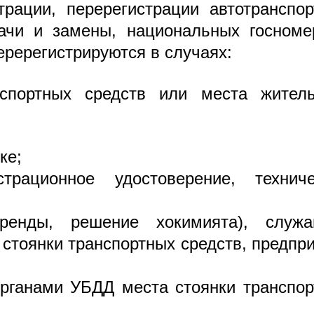
ации, перерегистрации автотранспор
дачи и замены, национальных госноме
еререгистрируются в случаях:
спортных средств или места житель
ке;
страционное удостоверение, техниче
аренды, решение хокимията), служа
стоянки транспортных средств, предпр
органами УБДД места стоянки транспо