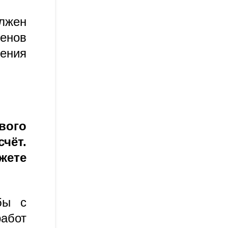
олжен
енов
ения
вого
чёт.
жете
бы с
работ