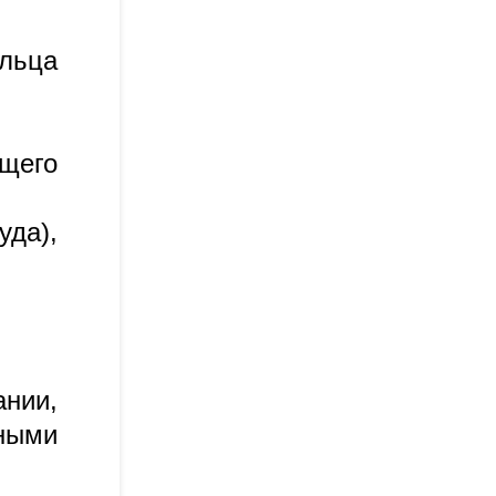
ельца
щего
уда),
нии,
ными