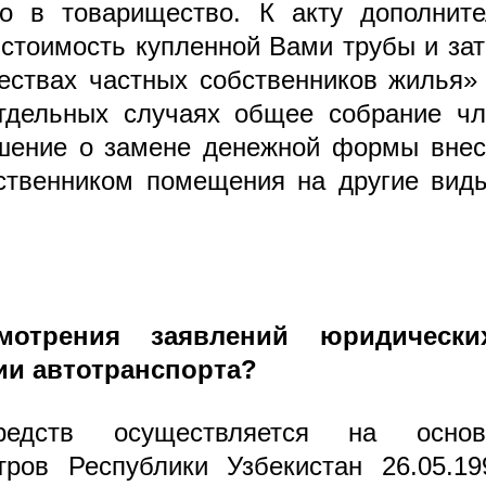
го в товарищество. К акту дополните
стоимость купленной Вами трубы и за
ествах частных собственников жилья»
 отдельных случаях общее собрание ч
шение о замене денежной формы внес
бственником помещения на другие вид
мотрения заявлений юридическ
ции автотранспорта?
редств осуществляется на основ
ров Республики Узбекистан 26.05.199