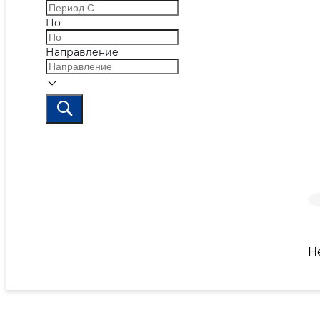
По
Направление
Н