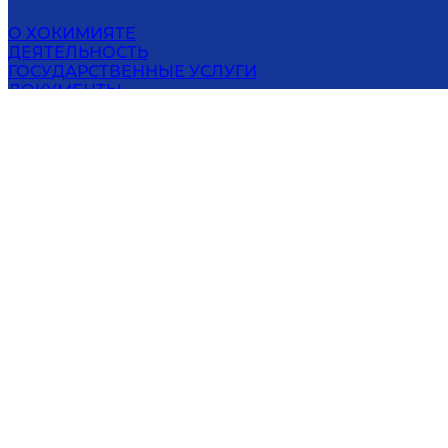
О ХОКИМИЯТЕ
ДЕЯТЕЛЬНОСТЬ
ГОСУДАРСТВЕННЫЕ УСЛУГИ
ДОКУМЕНТЫ
ПОЛИТИКА КОНФИДЕНЦИАЛЬНОСТИ
ОТКРЫТЫЕ ДАННЫЕ
ПРЕСС-ЦЕНТР
КОНТАКТЫ
ХОКИМИЯТ ДЖИЗАКСКОЙ ОБЛАСТИ
708000, Джизак, ул. Ш.Рашидов, 64
Эл. адрес
:
info@jizzax.uz
Онла