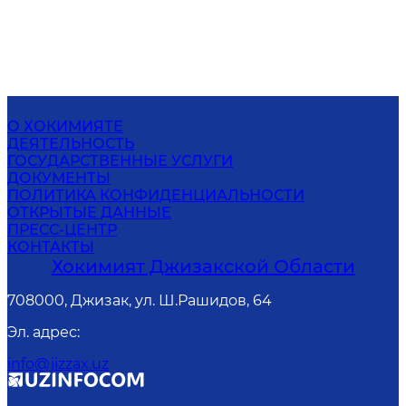
О ХОКИМИЯТЕ
ДЕЯТЕЛЬНОСТЬ
ГОСУДАРСТВЕННЫЕ УСЛУГИ
ДОКУМЕНТЫ
ПОЛИТИКА КОНФИДЕНЦИАЛЬНОСТИ
ОТКРЫТЫЕ ДАННЫЕ
ПРЕСС-ЦЕНТР
КОНТАКТЫ
Хокимият Джизакской Области
708000, Джизак, ул. Ш.Рашидов, 64
Эл. адрес
:
info@jizzax.uz