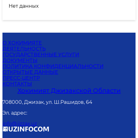
Нет данных
О ХОКИМИЯТЕ
ДЕЯТЕЛЬНОСТЬ
ГОСУДАРСТВЕННЫЕ УСЛУГИ
ДОКУМЕНТЫ
ПОЛИТИКА КОНФИДЕНЦИАЛЬНОСТИ
ОТКРЫТЫЕ ДАННЫЕ
ПРЕСС-ЦЕНТР
КОНТАКТЫ
Хокимият Джизакской Области
708000, Джизак, ул. Ш.Рашидов, 64
Эл. адрес
:
info@jizzax.uz