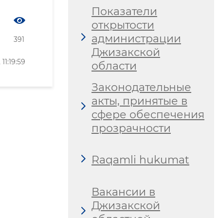
Показатели
открытости
администрации
391
Джизакской
1:19:59
области
Законодательные
акты, принятые в
сфере обеспечения
прозрачности
Raqamli hukumat
Вакансии в
Джизакской