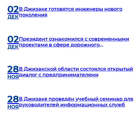
02
В Джизаке готовятся инженеры нового
поколения
ДЕК
02
Президент ознакомился с современными
проектами в сфере дорожного
ДЕК
строительства, энергетики и
градостроительства
28
В Джизакской области состоялся открытый
диалог с предпринимателями
НОЯ
28
В Джизаке проведён учебный семинар для
руководителей информационных служб
НОЯ