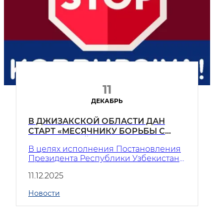
11
ДЕКАБРЬ
В ДЖИЗАКСКОЙ ОБЛАСТИ ДАН
СТАРТ «МЕСЯЧНИКУ БОРЬБЫ С
КОРРУПЦИЕЙ»
В целях исполнения Постановления
Президента Республики Узбекистан
за №ПҚ-81 «О мерах по внедрению
11.12.2025
рейтинговой системы оценки
эффективности антикоррупционной
Новости
деятельности» и протокола №28 от 14
ноября 2025 года Национального
Антикоррупционного Центра, на