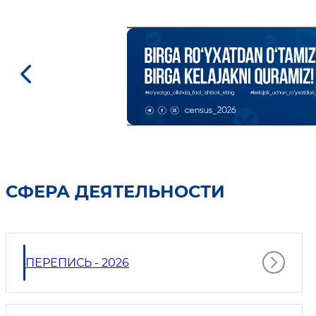
основании распоряжения хокима
области №329-3-0-Ф/25 от 6 декабря
2025 года в Джизакской области дан
старт «Месячнику борьбы с
коррупцией».
СФЕРА ДЕЯТЕЛЬНОСТИ
ПЕРЕПИСЬ - 2026