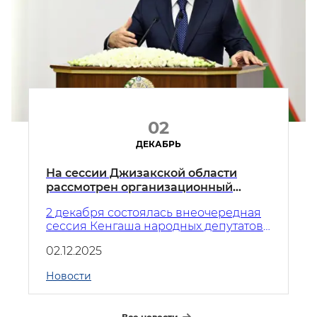
02
ДЕКАБРЬ
На сессии Джизакской области
рассмотрен организационный
вопрос и определены основные
2 декабря состоялась внеочередная
планы социально-экономического
сессия Кенгаша народных депутатов
развития региона
Джизакской области. В ее работе
02.12.2025
принял участие Президент
Республики Узбекистан Шавкат
Новости
Мирзиёев.