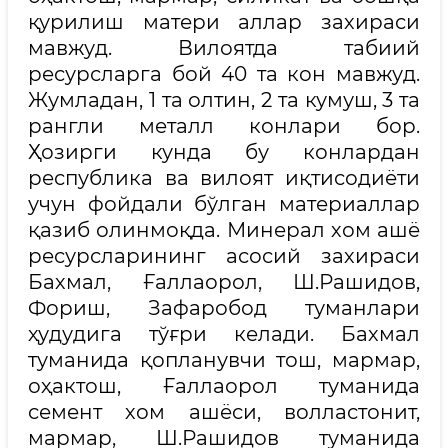
қурилиш матери аллар захираси
мавжуд. Вилоятда табиий
ресурсларга бой 40 та кон мавжуд.
Жумладан, 1 та олтин, 2 та кумуш, 3 та
рангли металл конлари бор.
Ҳозирги кунда бу конлардан
республика ва вилоят иқтисодиёти
учун фойдали бўлган материаллар
қазиб олинмоқда. Минерал хом ашё
ресурсларининг асосий захираси
Бахмал, Ғаллаорол, Ш.Рашидов,
Фориш, Зафаробод туманлари
ҳудудига тўғри келади. Бахмал
туманида қопланувчи тош, мармар,
оҳактош, Ғаллаорол туманида
семент хом ашёси, волластонит,
мармар, Ш.Рашидов туманида