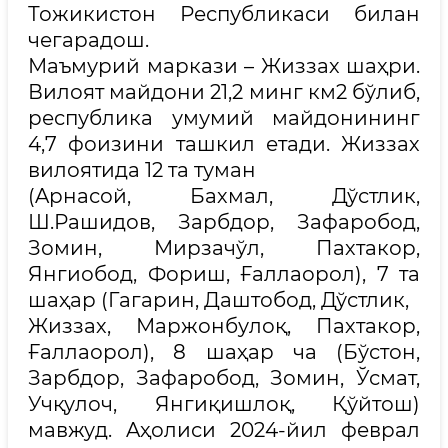
Тожикистон Республикаси билан
чегарадош.
Маъмурий маркази – Жиззах шаҳри.
Вилоят майдони 21,2 минг км2 бўлиб,
республика умумий майдонининг
4,7 фоизини ташкил етади. Жиззах
вилоятида 12 та туман
(Aрнасой, Бахмал, Дўстлик,
Ш.Рашидов, Зарбдор, Зафаробод,
Зомин, Мирзачўл, Пахтакор,
Янгиобод, Фориш, Ғаллаорол), 7 та
шаҳар (Гагарин, Даштобод, Дўстлик,
Жиззах, Маржонбулоқ, Пахтакор,
Ғаллаорол), 8 шаҳар ча (Бўстон,
Зарбдор, Зафаробод, Зомин, Ўсмат,
Учқулоч, Янгиқишлоқ, Қўйтош)
мавжуд. Aҳолиси 2024-йил феврал