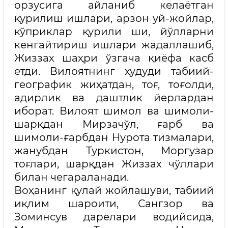
орзусига айланиб келаётган
қурилиш ишлари, арзон уй-жойлар,
кўприклар қурили ши, йўлларни
кенгайтириш ишлари жадаллашиб,
Жиззах шаҳри ўзгача қиёфа касб
етди. Вилоятнинг ҳудуди табиий-
географик жиҳатдан, тоғ, тоғолди,
адирлик ва даштлик йерлардан
иборат. Вилоят шимол ва шимоли-
шарқдан Мирзачўл, ғарб ва
шимоли-ғарбдан Нурота тизмалари,
жанубдан Туркистон, Моргузар
тоғлари, шарқдан Жиззах чўллари
билан чегараланади.
Воҳанинг қулай жойлашуви, табиий
иқлим шароити, Сангзор ва
Зоминсув дарёлари водийсида,