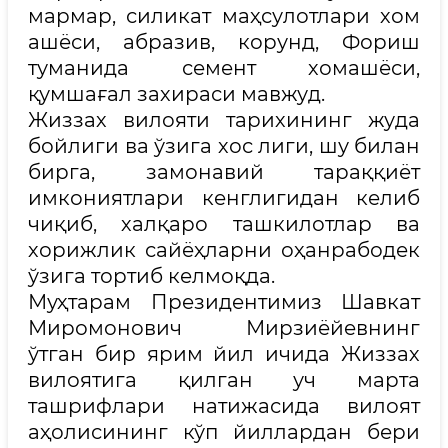
мармар, силикат маҳсулотлари хом
ашёси, абразив, корунд, Фориш
туманида семент хомашёси,
қумшағал захираси мавжуд.
Жиззах вилояти тарихининг жуда
бойлиги ва ўзига хос лиги, шу билан
бирга, замонавий тараққиёт
имкониятлари кенглигидан келиб
чиқиб, халқаро ташкилотлар ва
хорижлик сайёҳларни оҳанрабодек
ўзига тортиб келмоқда.
Муҳтарам Президентимиз Шавкат
Миромонович Мирзиёйевнинг
ўтган бир ярим йил ичида Жиззах
вилоятига қилган уч марта
ташрифлари натижасида вилоят
аҳолисининг кўп йиллардан бери