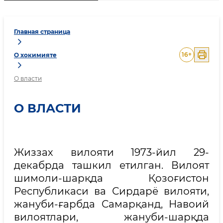
Главная страница
16
+
О хокимияте
О власти
О ВЛАСТИ
Жиззах вилояти 1973-йил 29-
декабрда ташкил етилган. Вилоят
шимоли-шарқда Қозоғистон
Республикаси ва Сирдарё вилояти,
жануби-ғарбда Самарқанд, Навоий
вилоятлари, жануби-шарқда