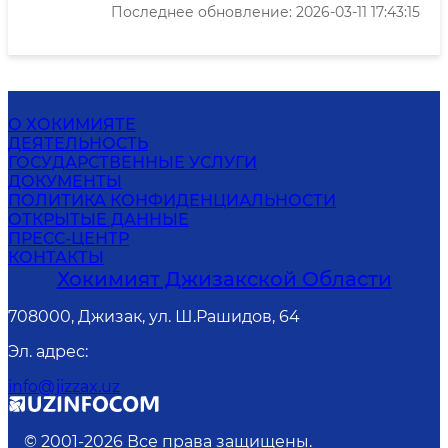
Последнее обновление: 2026-03-11 17:43:15
О ХОКИМИЯТЕ
ДЕЯТЕЛЬНОСТЬ
ГОСУДАРСТВЕННЫЕ УСЛУГИ
ДОКУМЕНТЫ
ПОЛИТИКА КОНФИДЕНЦИАЛЬНОСТИ
ОТКРЫТЫЕ ДАННЫЕ
ПРЕСС-ЦЕНТР
КОНТАКТЫ
Хокимият Джизакской Области
708000, Джизак, ул. Ш.Рашидов, 64
Эл. адрес
:
info@jizzax.uz
© 2001-
2026
Все права защищены.