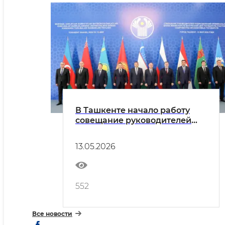
В Ташкенте начало работу
совещание руководителей
подразделений
криминального блока
13.05.2026
министерств внутренних дел
государств-участников
Содружества Независимых
Государств
552
Все новости