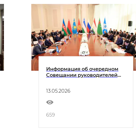
Информация об очередном
Совещании руководителей
подразделений
криминального блока
13.05.2026
министерств внутренних дел
государств – участников СНГ
659