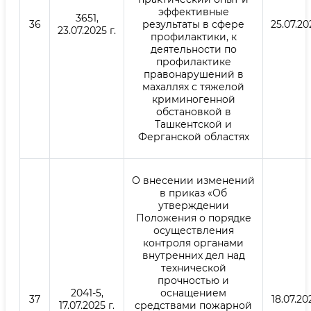
эффективные
3651,
36
результаты в сфере
25.07.20
23.07.2025 г.
профилактики, к
деятельности по
профилактике
правонарушений в
махаллях с тяжелой
криминогенной
обстановкой в
Ташкентской и
Ферганской областях
О внесении изменений
в приказ «Об
утверждении
Положения о порядке
осуществления
контроля органами
внутренних дел над
технической
прочностью и
2041-5,
оснащением
37
18.07.202
17.07.2025 г.
средствами пожарной