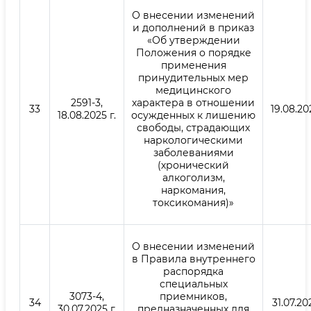
О внесении изменений
и дополнений в приказ
«Об утверждении
Положения о порядке
применения
принудительных мер
медицинского
2591-3,
характера в отношении
33
19.08.20
18.08.2025 г.
осужденных к лишению
свободы, страдающих
наркологическими
заболеваниями
(хронический
алкоголизм,
наркомания,
токсикомания)»
О внесении изменений
в Правила внутреннего
распорядка
специальных
3073-4,
приемников,
34
31.07.202
30.07.2025 г.
предназначенных для