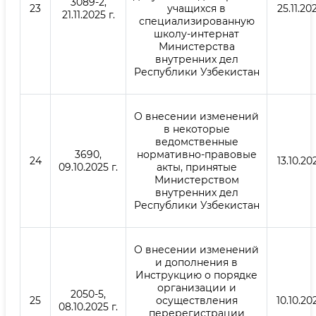
3089-2,
23
учащихся в
25.11.202
21.11.2025 г.
специализированную
школу-интернат
Министерства
внутренних дел
Республики Узбекистан
О внесении изменений
в некоторые
ведомственные
3690,
нормативно-правовые
24
13.10.202
09.10.2025 г.
акты, принятые
Министерством
внутренних дел
Республики Узбекистан
О внесении изменений
и дополнения в
Инструкцию о порядке
организации и
2050-5,
25
осуществления
10.10.202
08.10.2025 г.
перерегистрации