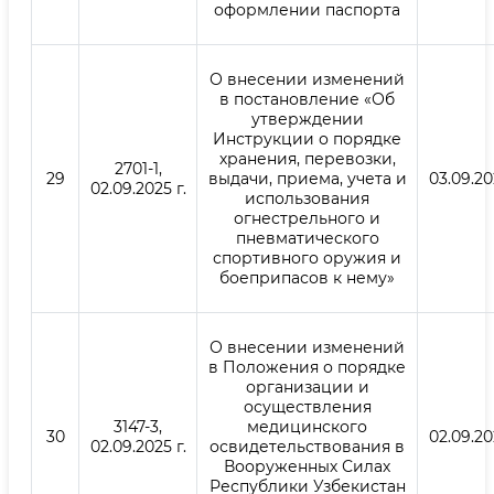
оформлении паспорта
О внесении изменений
в постановление «Об
утверждении
Инструкции о порядке
хранения, перевозки,
2701-1,
29
выдачи, приема, учета и
03.09.20
02.09.2025 г.
использования
огнестрельного и
пневматического
спортивного оружия и
боеприпасов к нему»
О внесении изменений
в Положения о порядке
организации и
осуществления
3147-3,
медицинского
30
02.09.20
02.09.2025 г.
освидетельствования в
Вооруженных Силах
Республики Узбекистан