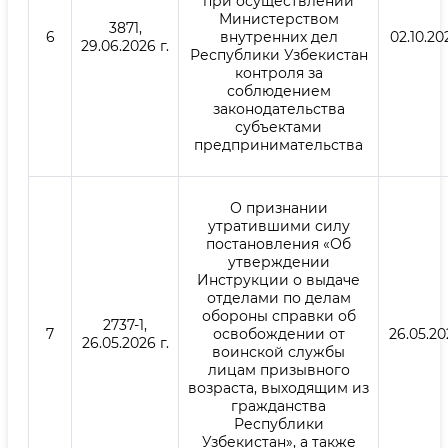
при осуществлении
Министерством
3871,
6
внутренних дел
02.10.20
29.06.2026 г.
Республики Узбекистан
контроля за
соблюдением
законодательства
субъектами
предпринимательства
О признании
утратившими силу
постановления «Об
утверждении
Инструкции о ‎выдаче
отделами по делам
обороны справки об
2737-1,
7
освобождении от
26.05.20
26.05.2026 г.
воинской службы
лицам призывного
возраста, выходящим из
гражданства
Республики
Узбекистан», а также