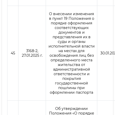
О внесении изменения
в пункт 19 Положения о
порядке оформления
соответствующих
документов и
представления их в
суды и органы
исполнительной власти
3168-2,
на местах для
45
30.01.202
27.01.2025 г.
освобождения лиц без
определенного места
жительства от
административной
ответственности и
покрытия
государственной
пошлины при
оформлении паспорта
Об утверждении
Положения «О порядке