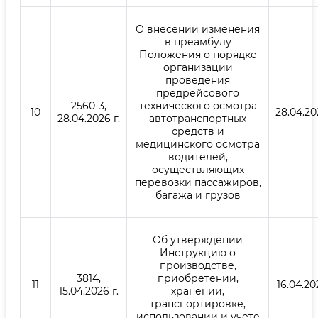
О внесении изменения
в преамбулу
Положения о порядке
организации
проведения
предрейсового
2560-3,
технического осмотра
10
28.04.20
28.04.2026 г.
автотранспортных
средств и
медицинского осмотра
водителей,
осуществляющих
перевозки пассажиров,
багажа и грузов
Об утверждении
Инструкцию о
производстве,
3814,
приобретении,
11
16.04.20
15.04.2026 г.
хранении,
транспортировке,
использовании и учете