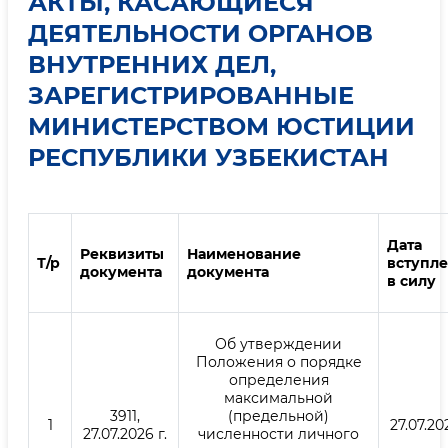
АКТЫ, КАСАЮЩИЕСЯ
ДЕЯТЕЛЬНОСТИ ОРГАНОВ
ВНУТРЕННИХ ДЕЛ,
ЗАРЕГИСТРИРОВАННЫЕ
МИНИСТЕРСТВОМ ЮСТИЦИИ
РЕСПУБЛИКИ УЗБЕКИСТАН
Дата
Реквизиты
Наименование
Т/р
вступл
документа
документа
в силу
Об утверждении
Положения о порядке
определения
максимальной
3911,
(предельной)
1
27.07.20
27.07.2026 г.
численности личного