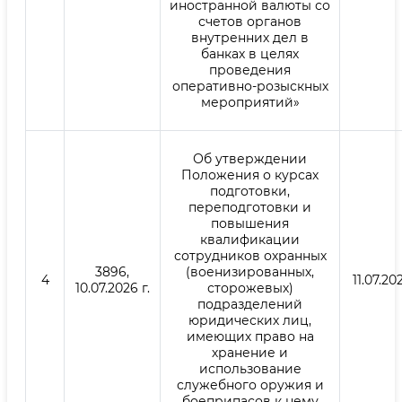
иностранной валюты со
счетов органов
внутренних дел в
банках в целях
проведения
оперативно-розыскных
мероприятий»
Об утверждении
Положения о курсах
подготовки,
переподготовки и
повышения
квалификации
сотрудников охранных
3896,
(военизированных,
4
11.07.202
10.07.2026 г.
сторожевых)
подразделений
юридических лиц,
имеющих право на
хранение и
использование
служебного оружия и
боеприпасов к нему