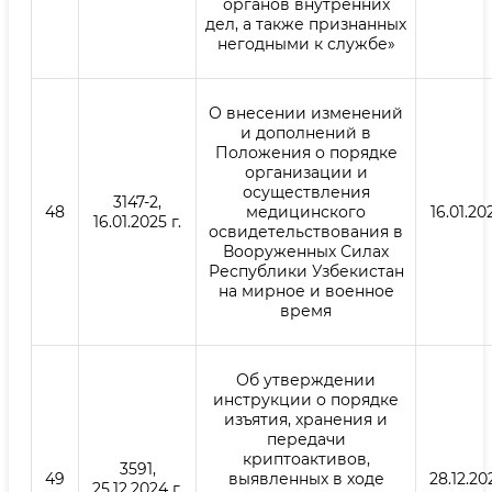
органов внутренних
дел, а также признанных
негодными к службе»
О внесении изменений
и дополнений в
Положения о порядке
организации и
осуществления
3147-2,
48
медицинского
16.01.202
16.01.2025 г.
освидетельствования в
Вооруженных Силах
Республики Узбекистан
на мирное и военное
время
Об утверждении
инструкции о порядке
изъятия, хранения и
передачи
криптоактивов,
3591,
49
выявленных в ходе
28.12.202
25.12.2024 г.