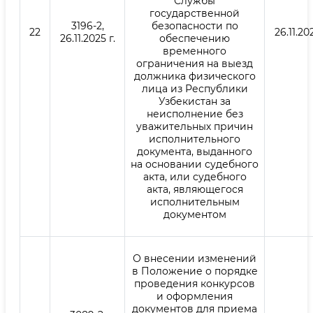
Службы
государственной
3196-2,
безопасности по
22
26.11.202
26.11.2025 г.
обеспечению
временного
ограничения на выезд
должника физического
лица из Республики
Узбекистан за
неисполнение без
уважительных причин
исполнительного
документа, выданного
на основании судебного
акта, или судебного
акта, являющегося
исполнительным
документом
О внесении изменений
в Положение о порядке
проведения конкурсов
и оформления
документов для приема