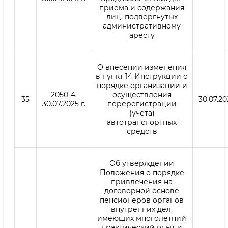
приема и содержания
лиц, подвергнутых
административному
аресту
О внесении изменения
в пункт 14 Инструкции о
порядке организации и
2050-4,
осуществления
35
30.07.20
30.07.2025 г.
перерегистрации
(учета)
автотранспортных
средств
Об утверждении
Положения о порядке
привлечения на
договорной основе
пенсионеров органов
внутренних дел,
имеющих многолетний
практический опыт и