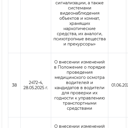
сигнализации, а также
системами
видеонаблюдения
объектов и комнат,
хранящих
наркотические
средства, их аналоги,
психотропные вещества
и прекурсоры»
О внесении изменений
в Положение о порядке
проведения
медицинского осмотра
2472-4,
водителей и
38
01.06.20
28.05.2025 г.
кандидатов в водители
для проверки их
годности к управлению
транспортными
средствами
О внесении изменений