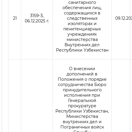
санитарного
обеспечения лиц,
содержащихся в
3159-3,
21
следственных
09.12.202
06.12.2025 г.
изоляторах и
пенитенциарных
учреждениях
министерства
Внутренних дел
Республики Узбекистан
О внесении
дополнений в
Положения о порядке
сотрудничества Бюро
принудительного
исполнения при
Генеральной
прокуратуре
Республики Узбекистан,
Министерства
внутренних дел и
Пограничных войск