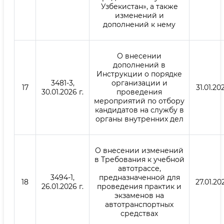
Узбекистан», а также
изменений и
дополнений к нему
О внесении
дополнений в
Инструкции о порядке
3481-3,
организации и
17
31.01.202
30.01.2026 г.
проведения
мероприятий по отбору
кандидатов на службу в
органы внутренних дел
О внесении изменений
в Требования к учебной
автотрассе,
3494-1,
предназначенной для
18
27.01.202
26.01.2026 г.
проведения практик и
экзаменов на
автотранспортных
средствах