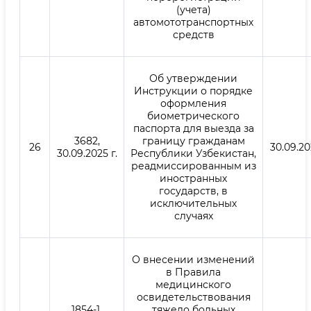
(учета)
автомототранспортных
средств
Об утверждении
Инструкции о порядке
оформления
биометрического
паспорта для выезда за
3682,
границу гражданам
26
30.09.20
30.09.2025 г.
Республики Узбекистан,
реадмиссированным из
иностранных
государств, в
исключительных
случаях
О внесении изменений
в Правила
медицинского
освидетельствования
1854-1,
тяжело больных