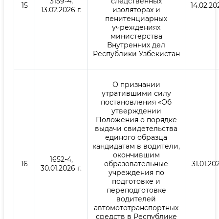
3159-4,
следственных
15
14.02.20
13.02.2026 г.
изоляторах и
пенитенциарных
учреждениях
министерства
Внутренних дел
Республики Узбекистан
О признании
утратившими силу
постановления «Об
утверждении
Положения о порядке
выдачи свидетельства
единого образца
кандидатам в водители,
окончившим
1652-4,
16
образовательные
31.01.202
30.01.2026 г.
учреждения по
подготовке и
переподготовке
водителей
автомототранспортных
средств в Республике