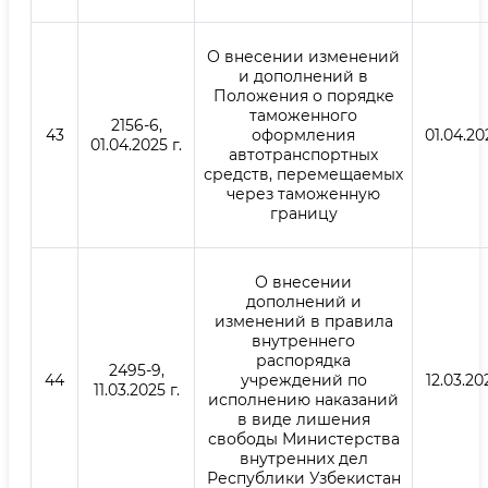
О внесении изменений
и дополнений в
Положения о порядке
таможенного
2156-6,
43
оформления
01.04.20
01.04.2025 г.
автотранспортных
средств, перемещаемых
через таможенную
границу
О внесении
дополнений и
изменений в правила
внутреннего
распорядка
2495-9,
44
учреждений по
12.03.202
11.03.2025 г.
исполнению наказаний
в виде лишения
свободы Министерства
внутренних дел
Республики Узбекистан