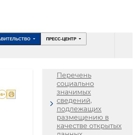
данных и обратной
связи
Отчеты о
деятельности МВД
АВИТЕЛЬСТВО
ПРЕСС-ЦЕНТР
Открытый бюджет
Перечень
социально
значимых
16
+
сведений,
подлежащих
размещению в
качестве открытых
данных