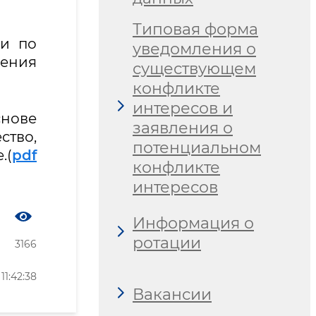
Типовая форма
ии по
уведомления о
чения
существующем
конфликте
интересов и
нове
заявления о
ство,
потенциальном
.(
pdf
конфликте
интересов
Информация о
ротации
3166
1:42:38
Вакансии