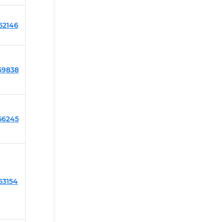
152146
159838
156245
153154