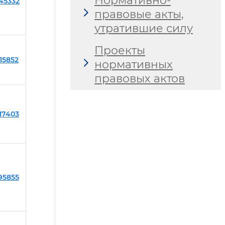
Нормативно-
245332
правовые акты,
утратившие силу
Проекты
215852
нормативных
правовых актов
217403
195855