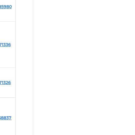
185980
171336
171326
158837