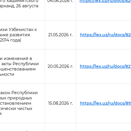
го Хашимитского
04.06.2026 г.
https://lex.uz/ru/docs/8
рканд, 26 августа
ки Узбекистан к
нке развития
21.05.2026 г.
https://lex.uz/ru/docs/8
2014 года)
и изменений в
 акты Республики
20.05.2026 г.
https://lex.uz/ru/docs/8
ершенствованием
ьности
Закон Республики
мых природных
 установлением
15.08.2026 г.
https://lex.uz/ru/docs/8
гически чистых
й