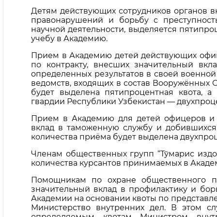
Детям действующих сотрудников органов в
правонарушений и борьбу с преступност
научной деятельности, выделяется пятипро
учебу в Академию.
Прием в Академию детей действующих офиц
по контракту, внесших значительный вк
определенных результатов в своей военной
ведомств, входящих в состав Вооружённых 
будет выделена пятипроцентная квота, а
гвардии Республики Узбекистан — двухпроце
Прием в Академию для детей офицеров и 
вклад в таможенную службу и добившихся
количества приёма будет выделена двухпроц
Членам общественных групп “Тўмарис издо
количества курсантов принимаемых в Акаде
Помощникам по охране общественного по
значительный вклад в профилактику и бор
Академии на основании квоты по представ
Министерство внутренних дел. В этом с
определяемым квотам Министром внутр