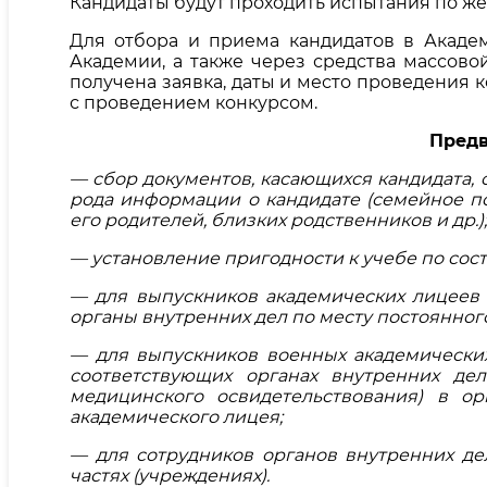
Кандидаты будут проходить испытания по же
Для отбора и приема кандидатов в Акаде
Академии, а также через средства массово
получена заявка, даты и место проведения 
с проведением конкурсом.
Предв
—
сбор документов, касающихся кандидата, 
рода информации о кандидате (семейное п
его родителей, близких родственников и др.);
—
установление пригодности к учебе по сос
— для выпускников академических лицеев 
органы внутренних дел по месту постоянног
— для выпускников военных академических
соответствующих органах внутренних де
медицинского освидетельствования) в о
академического лицея;
— для сотрудников органов внутренних де
частях (учреждениях).