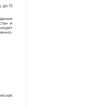
 до 15
ждении
стан и
оходят
оенно-
еская