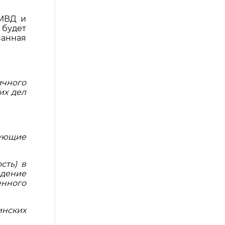
 МВД и
 будет
занная
ичного
их дел
вующие
сть) в
едение
енного
инских