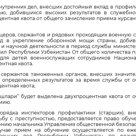
нутренних дел, внесших достойный вклад в профил
ью, добившихся высоких результатов в служебн
центная квота от общего зачисления приема курсан
еров, сержантов и рядовых проходящих военную 
лад в укрепление оборонной мощи страны, доби
 и научной деятельности в период службы министе
Сил Республики Узбекистан От общего количества 
 для детей военнослужащих сотрудников Национ
нтная квота.
сержантов таможенных органов, внесших значит
 определенных результатов за время службы от 
ентная квота,
шлари” будет выделена двухпроцентная квота от 
мию.
рядка инспекторов профилактики (старших), в
ьбу с преступностью, предоставляется право обуч
лению начальника Управления общественной безопа
лучае прием на обучение осуществляется по еж
енних дел Республики Узбекистан по резуль