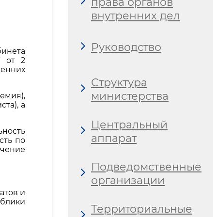
права органов
внутренних дел
Руководство
бинета
” от 2
ренних
Структура
министерства
емия),
та), а
Центральный
ьность
аппарат
сть по
ечение
Подведомственные
организации
атов и
блики
Территориальные