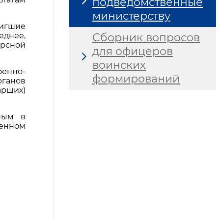
подведомственные
министерству
тигшие
еднее,
Сборник вопросов
урсной
для офицеров
воинских
оенно-
формирований
ганов
арших)
ным в
енном