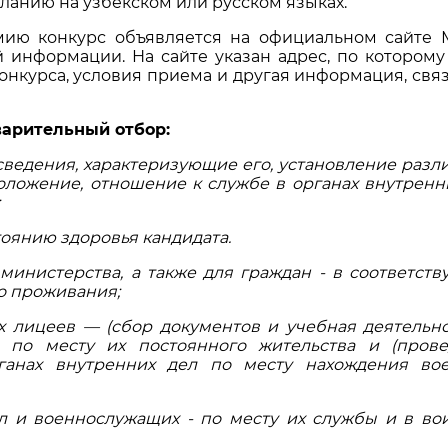
ланию на узбекском или русском языках.
мию конкурс объявляется на официальном сайте
й информации. На сайте указан адрес, по которому
конкурса, условия приема и другая информация, свя
арительный отбор:
сведения, характеризующие его, установление разл
оложение, отношение к службе в органах внутренн
тоянию здоровья кандидата.
министерства, а также для граждан - в соответст
о проживания;
 лицеев — (сбор документов и учебная деятельно
л по месту их постоянного жительства и (пров
рганах внутренних дел по месту нахождения во
л и военнослужащих - по месту их службы и в во