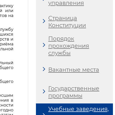
управления
актику
ой или
тов на
Страница
Конституции
службу
вшихся
Порядок
рств и
приёма
прохождения
альной
службы
ельный
общего
Вакантные места
общего
Государственные
программы
несшим
ения в
сности
Учебные заведения,
егодно
татам