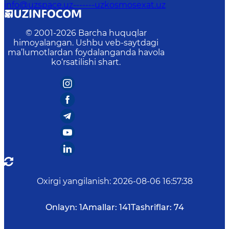
info@uzspace.uz-------uzkosmosexat.uz
© 2001-
2026
Barcha huquqlar
himoyalangan. Ushbu veb-saytdagi
ma’lumotlardan foydalanganda havola
ko‘rsatilishi shart.
Oxirgi yangilanish
:
2026-08-06 16:57:38
Onlayn:
1
Amallar:
141
Tashriflar:
74