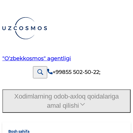
"O‘zbekkosmos" agentligi
+99855 502-50-22
;
Xodimlarning odob-axloq qoidalariga
amal qilishi
Bosh sahifa