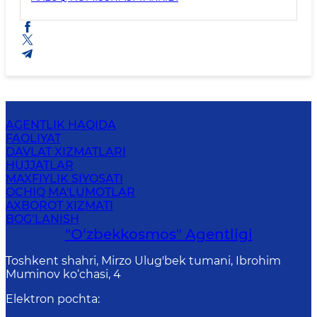
AGENTLIK HAQIDA
FAOLIYAT
DAVLAT XIZMATLARI
HUJJATLAR
MAXFIYLIK SIYOSATI
OCHIQ MA'LUMOTLAR
AXBOROT XIZMATI
BOG‘LANISH
"O‘zbekkosmos" Agentligi
Toshkent shahri, Mirzo Ulug'bek tumani, Ibrohim
Muminov ko‘chasi, 4
Elektron pochta
: