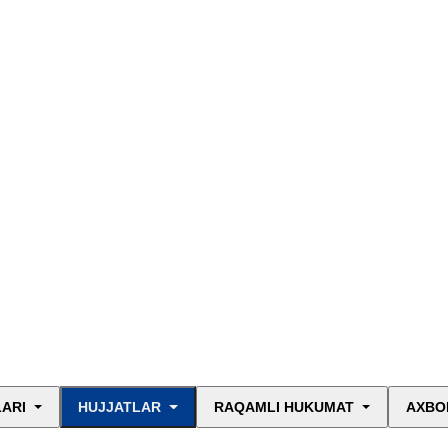
LARI
HUJJATLAR
RAQAMLI HUKUMAT
AXBO