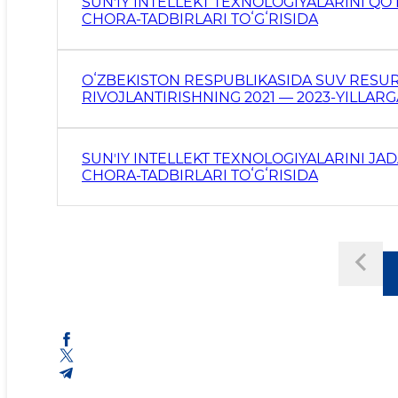
SUNʼIY INTELLEKT TEXNOLOGIYALARINI QOʻ
CHORA-TADBIRLARI TOʻGʻRISIDA
OʻZBEKISTON RESPUBLIKASIDA SUV RESUR
RIVOJLANTIRISHNING 2021 — 2023-YILLAR
TOʻGʻRISIDA
SUNʼIY INTELLEKT TEXNOLOGIYALARINI JA
CHORA-TADBIRLARI TOʻGʻRISIDA