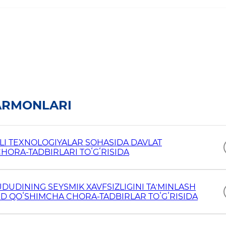
ARMONLARI
LI TEXNOLOGIYALAR SOHASIDA DAVLAT
HORA-TADBIRLARI TOʻGʻRISIDA
UDUDINING SEYSMIK XAVFSIZLIGINI TAʼMINLASH
ID QOʻSHIMCHA CHORA-TADBIRLAR TOʻGʻRISIDA