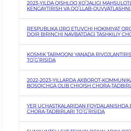
2023-YILDA QISHLOQ XOʻJALIGI MAHSULOTL
KENGAYTIRISH VA QOʻLLAB-QUVVATLASHNI
RESPUBLIKA IJRO ETUVCHI HOKIMIYAT ORG
DOIR BIRINCHI NAVBATDAGI TASHKILIY CH
KOSMIK TARMOQNI YANADA RIVOJLANTIRI
TOʻGʻRISIDA
2022-2023-YILLARDA AXBOROT-KOMMUNIKA
BOSQICHGA OLIB CHIQISH CHORA-TADBIRLA
YER UCHASTKALARIDAN FOYDALANISHDA D
CHORA-TADBIRLARI TOʻGʻRISIDA