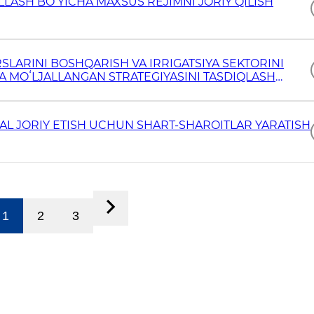
LLASH BOʻYICHA MAXSUS REJIMNI JORIY QILISH
SLARINI BOSHQARISH VA IRRIGATSIYA SEKTORINI
GA MOʻLJALLANGAN STRATEGIYASINI TASDIQLASH
DAL JORIY ETISH UCHUN SHART-SHAROITLAR YARATISH
1
2
3