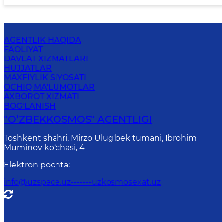
AGENTLIK HAQIDA
FAOLIYAT
DAVLAT XIZMATLARI
HUJJATLAR
MAXFIYLIK SIYOSATI
OCHIQ MA'LUMOTLAR
AXBOROT XIZMATI
BOG‘LANISH
"O‘ZBEKKOSMOS" AGENTLIGI
Toshkent shahri, Mirzo Ulug'bek tumani, Ibrohim
Muminov ko‘chasi, 4
Elektron pochta
:
info@uzspace.uz-------uzkosmosexat.uz