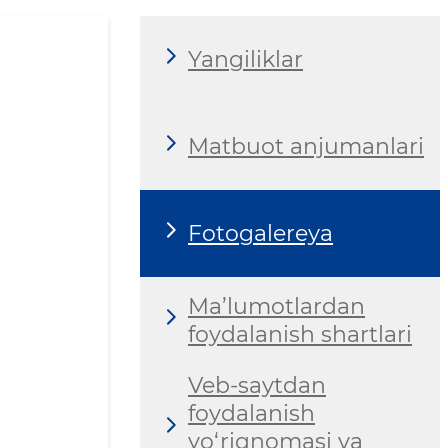
Yangiliklar
Matbuot anjumanlari
Fotogalereya
Ma’lumotlardan
foydalanish shartlari
Veb-saytdan
foydalanish
yo‘riqnomasi va