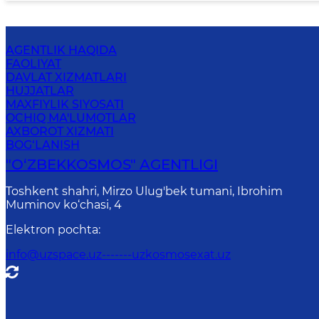
AGENTLIK HAQIDA
FAOLIYAT
DAVLAT XIZMATLARI
HUJJATLAR
MAXFIYLIK SIYOSATI
OCHIQ MA'LUMOTLAR
AXBOROT XIZMATI
BOG‘LANISH
"O‘ZBEKKOSMOS" AGENTLIGI
Toshkent shahri, Mirzo Ulug'bek tumani, Ibrohim
Muminov ko‘chasi, 4
Elektron pochta
:
info@uzspace.uz-------uzkosmosexat.uz