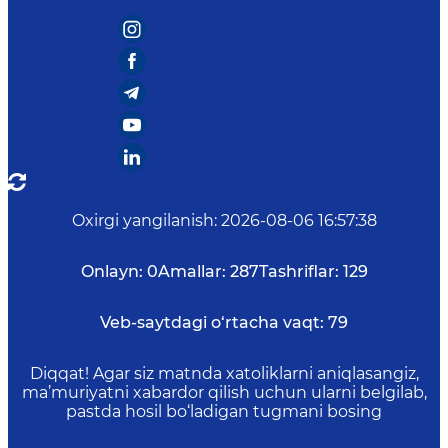
Oxirgi yangilanish
:
2026-08-06 16:57:38
Onlayn:
0
Amallar:
287
Tashriflar:
129
Veb-saytdagi o‘rtacha vaqt:
79
Diqqat! Agar siz matnda xatoliklarni aniqlasangiz,
ma’muriyatni xabardor qilish uchun ularni belgilab,
pastda hosil bo‘ladigan tugmani bosing