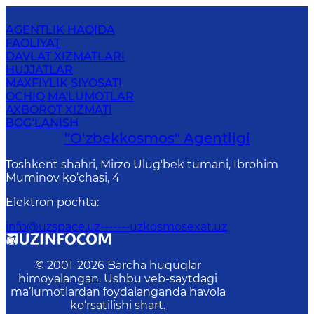
AGENTLIK HAQIDA
FAOLIYAT
DAVLAT XIZMATLARI
HUJJATLAR
MAXFIYLIK SIYOSATI
OCHIQ MA'LUMOTLAR
AXBOROT XIZMATI
BOG‘LANISH
"O‘zbekkosmos" Agentligi
Toshkent shahri, Mirzo Ulug'bek tumani, Ibrohim
Muminov ko‘chasi, 4
Elektron pochta
:
info@uzspace.uz-------uzkosmosexat.uz
© 2001-
2026
Barcha huquqlar
himoyalangan. Ushbu veb-saytdagi
ma’lumotlardan foydalanganda havola
ko‘rsatilishi shart.