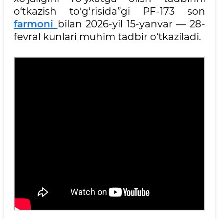
o‘tkazish to‘g‘risida”gi PF-173 son
farmoni
bilan 2026-yil 15-yanvar — 28-
fevral kunlari muhim tadbir o‘tkaziladi.