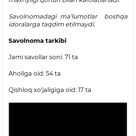
maxfiyligi qonun bilan kafolatlanadi.
Savolnomadagi ma’lumotlar boshqa
idoralarga taqdim etilmaydi.
Savolnoma tarkibi
Jami savollar soni: 71 ta
Aholiga oid: 54 ta
Qishloq xo‘jaligiga oid: 17 ta