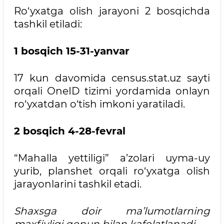
Ro‘yxatga olish jarayoni 2 bosqichda
tashkil etiladi:
1 bosqich 15-31-yanvar
17 kun davomida census.stat.uz sayti
orqali OneID tizimi yordamida onlayn
ro‘yxatdan o‘tish imkoni yaratiladi.
2 bosqich 4-28-fevral
“Mahalla yettiligi” a’zolari uyma-uy
yurib, planshet orqali ro‘yxatga olish
jarayonlarini tashkil etadi.
Shaxsga doir ma’lumotlarning