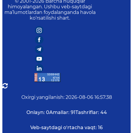
© 2001-
2026
Barcha huquqlar
himoyalangan. Ushbu veb-saytdagi
ma’lumotlardan foydalanganda havola
ko‘rsatilishi shart.
Oxirgi yangilanish
:
2026-08-06 16:57:38
Onlayn:
0
Amallar:
91
Tashriflar:
44
Veb-saytdagi o‘rtacha vaqt:
16