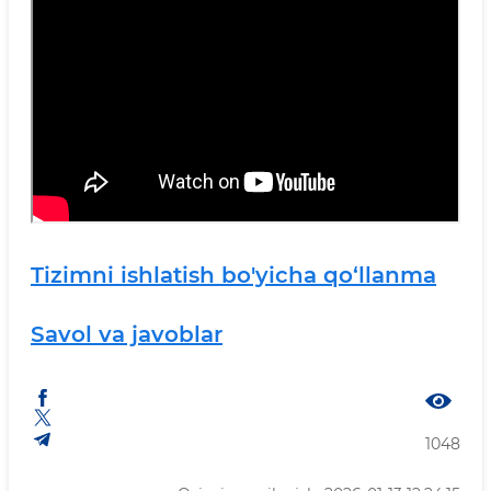
Tizimni ishlatish bo'yicha qo‘llanma
Savol va javoblar
1048