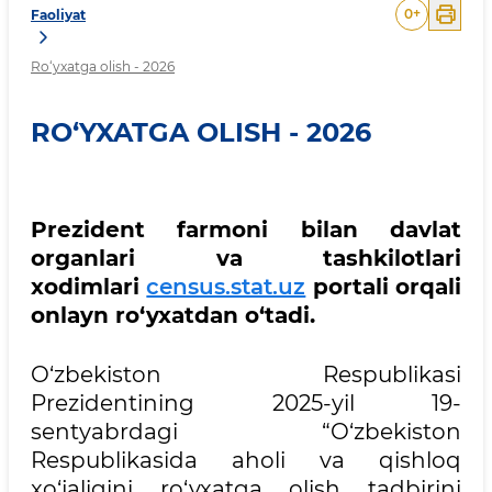
0
+
Faoliyat
Ro‘yxatga olish - 2026
RO‘YXATGA OLISH - 2026
Prezident farmoni bilan davlat
organlari va tashkilotlari
xodimlari
census.stat.uz
portali orqali
onlayn ro‘yxatdan o‘tadi.
O‘zbekiston Respublikasi
Prezidentining 2025-yil 19-
sentyabrdagi “O‘zbekiston
Respublikasida aholi va qishloq
xo‘jaligini ro‘yxatga olish tadbirini