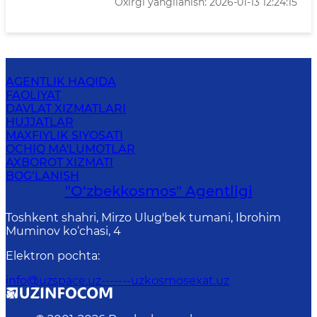
Oxirgi yangilanish: 2026-01-13 12:24:15
AGENTLIK HAQIDA
FAOLIYAT
DAVLAT XIZMATLARI
HUJJATLAR
MAXFIYLIK SIYOSATI
OCHIQ MA'LUMOTLAR
AXBOROT XIZMATI
BOG‘LANISH
"O‘zbekkosmos" Agentligi
Toshkent shahri, Mirzo Ulug'bek tumani, Ibrohim
Muminov ko‘chasi, 4
Elektron pochta
:
info@uzspace.uz-------uzkosmosexat.uz