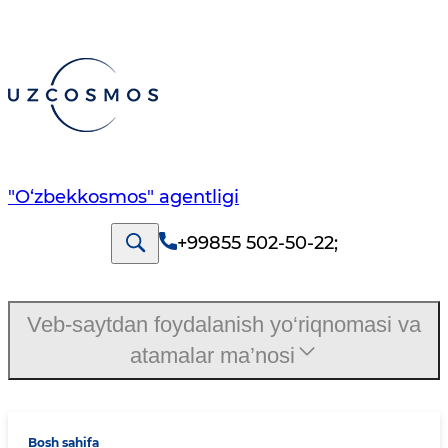
"O‘zbekkosmos" agentligi
+99855 502-50-22
;
Veb-saytdan foydalanish yo‘riqnomasi va
atamalar ma’nosi
Bosh sahifa