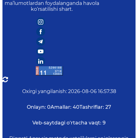
ma’lumotlardan foydalanganda havola
ko‘rsatilishi shart.
Oxirgi yangilanish
:
2026-08-06 16:57:38
Onlayn:
0
Amallar:
40
Tashriflar:
27
Veb-saytdagi o‘rtacha vaqt:
9