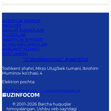
AGENTLIK HAQIDA
FAOLIYAT
DAVLAT XIZMATLARI
HUJJATLAR
MAXFIYLIK SIYOSATI
OCHIQ MA'LUMOTLAR
AXBOROT XIZMATI
BOG‘LANISH
"O‘zbekkosmos" Agentligi
Toshkent shahri, Mirzo Ulug'bek tumani, Ibrohim
Muminov ko‘chasi, 4
Elektron pochta
:
info@uzspace.uz-------uzkosmosexat.uz
© 2001-
2026
Barcha huquqlar
himoyalangan. Ushbu veb-saytdagi