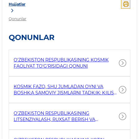
Hujjatlar
Qonunlar
QONUNLAR
O'ZBEKISTON RESPUBLIKASINING KOSMIK
FAOLIYAT TO'G'RISIDAGI QONUNI
KOSMIK FAZO, SHU JUMLADAN OYNI VA
BOSHK:A SAMOVIY JISMLARNI TADK:IK: K:ILISH
XAMDA ULARDAN FOYDALANISH BUYICHA
DAVLATLARNING FAOLIYATI PRINSIPLARI
TUFRISIDAGI SHARTNOMAGA (LONDON,
O'ZBEKISTON RESPUBLIKASINING
MOSKVA VA VASHINGTON, 1967-YIL 27-YANVAR)
LITSENZIYALASH, RUXSAT BERISH VA
UZBEKISTON RESPUBLIKASINING K:USH
XABARDOR QILISH TARTIB-TAOMILLARI
TO'G'RISIDAGI QONUNI