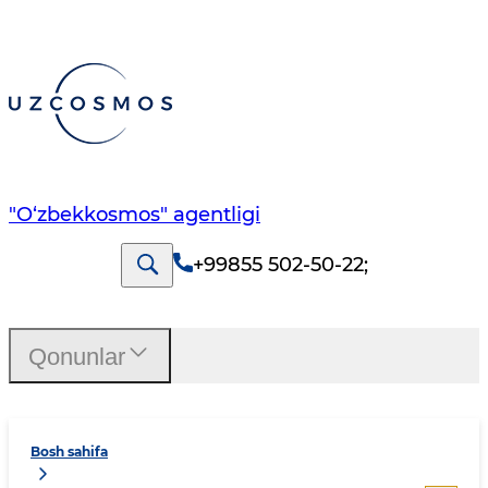
"O‘zbekkosmos" agentligi
+99855 502-50-22
;
Qonunlar
Bosh sahifa