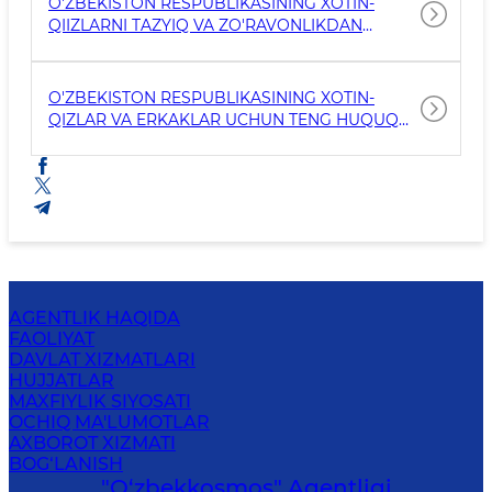
O'ZBEKISTON RESPUBLIKASINING XOTIN-
QIIZLARNI TAZYIQ VA ZO'RAVONLIKDAN
HIMOYA QILISH TO'G'RISIDAGI QONUNI
O'ZBEKISTON RESPUBLIKASINING XOTIN-
QIZLAR VA ERKAKLAR UCHUN TENG HUQUQ
HAMDA IMKONIYATLAR KAFOLATLARI
TO‘G‘RISIDAGI QONUNI
AGENTLIK HAQIDA
FAOLIYAT
DAVLAT XIZMATLARI
HUJJATLAR
MAXFIYLIK SIYOSATI
OCHIQ MA'LUMOTLAR
AXBOROT XIZMATI
BOG‘LANISH
"O‘zbekkosmos" Agentligi