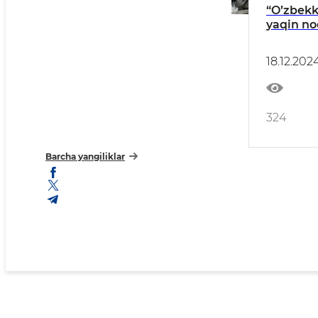
“Oʼzbek
yaqin n
chiqindi
18.12.202
324
Barcha yangiliklar