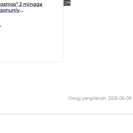
kosmos” 2 mingga
oqonuniy
xonalarni aniqladi!
4
Oxirgi yangilanish: 2025-06-09 