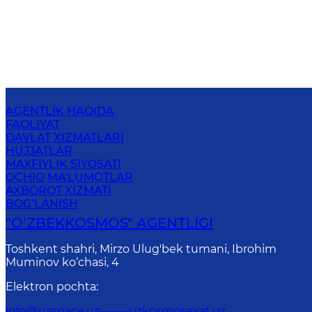
AGENTLIK HAQIDA
FAOLIYAT
DAVLAT XIZMATLARI
HUJJATLAR
MAXFIYLIK SIYOSATI
OCHIQ MA'LUMOTLAR
AXBOROT XIZMATI
BOG‘LANISH
"O‘ZBEKKOSMOS" AGENTLIGI
Toshkent shahri, Mirzo Ulug'bek tumani, Ibrohim
Muminov ko‘chasi, 4
Elektron pochta
:
info@uzspace.uz-------uzkosmosexat.uz