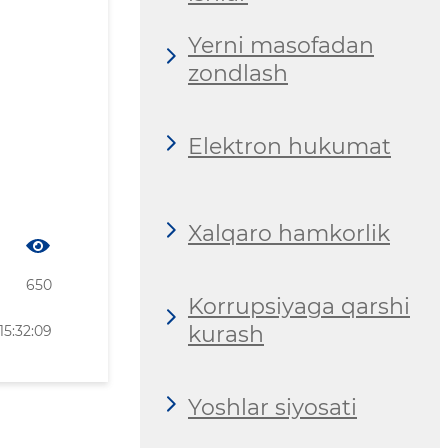
Yerni masofadan
zondlash
Elektron hukumat
Xalqaro hamkorlik
650
Korrupsiyaga qarshi
kurash
15:32:09
Yoshlar siyosati