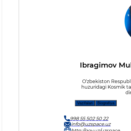
Ibragimov Muh
O‘zbekiston Respublik
huzuridagi Kosmik tad
di
Vazifalari
Biografiya
998 55 502 50 22
info@uzspace.uz
http://gov.uz/uzspace