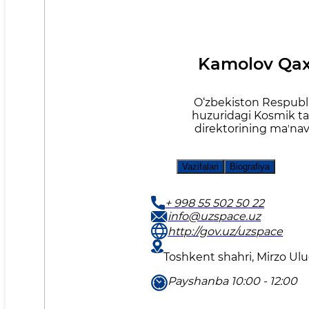
Kamolov Qax
O‘zbekiston Respublik
huzuridagi Kosmik tad
direktorining maʼnavi
Vazifalari
Biografiya
+ 998 55 502 50 22
info@uzspace.uz
http://gov.uz/uzspace
Toshkent shahri, Mirzo Ul
Payshanba 10:00 - 12:00