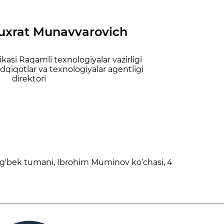
uxrat Munavvarovich
asi Raqamli texnologiyalar vazirligi
qiqotlar va texnologiyalar agentligi
direktori
ug'bek tumani, Ibrohim Muminov ko‘chasi, 4