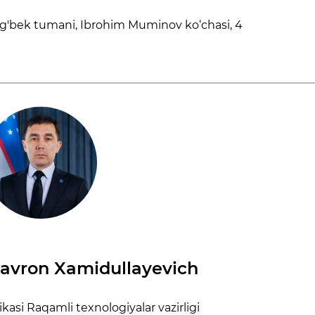
ug'bek tumani, Ibrohim Muminov ko‘chasi, 4
avron Xamidullayevich
asi Raqamli texnologiyalar vazirligi