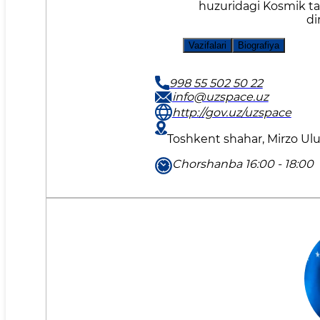
huzuridagi Kosmik tad
di
Vazifalari
Biografiya
998 55 502 50 22
info@uzspace.uz
http://gov.uz/uzspace
Toshkent shahar, Mirzo Ul
Chorshanba 16:00 - 18:00