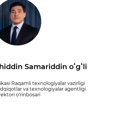
iddin Samariddin oʻgʻli
asi Raqamli texnologiyalar vazirligi
qiqotlar va texnologiyalar agentligi
rektori o'rinbosari