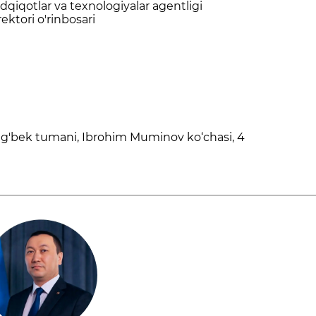
qiqotlar va texnologiyalar agentligi
rektori o'rinbosari
ug'bek tumani, Ibrohim Muminov ko‘chasi, 4