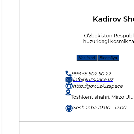
Kadirov Sh
O‘zbekiston Respublik
huzuridagi Kosmik tad
Vazifalari
Biografiya
998 55 502 50 22
info@uzspace.uz
http://gov.uz/uzspace
Toshkent shahri, Mirzo Ul
Seshanba 10:00 - 12:00