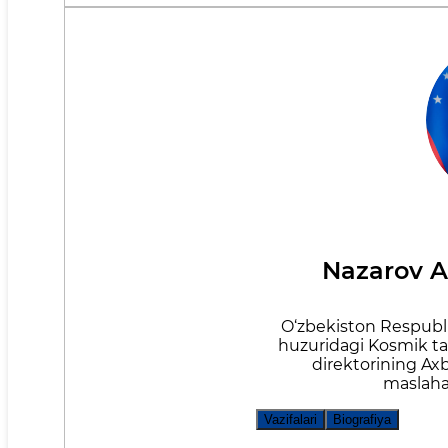
Nazarov 
O‘zbekiston Respublik
huzuridagi Kosmik tad
direktorining Axb
maslaha
Vazifalari
Biografiya