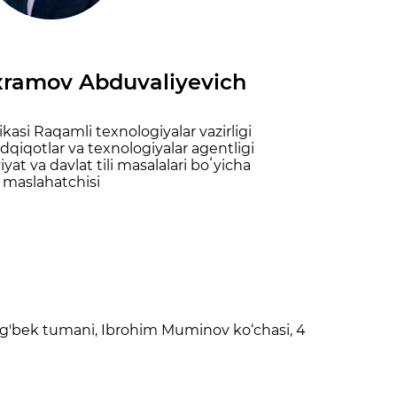
ramov Abduvaliyevich
asi Raqamli texnologiyalar vazirligi
qiqotlar va texnologiyalar agentligi
yat va davlat tili masalalari boʻyicha
maslahatchisi
ug'bek tumani, Ibrohim Muminov ko‘chasi, 4