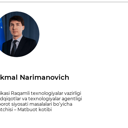
Akmal Narimanovich
asi Raqamli texnologiyalar vazirligi
qiqotlar va texnologiyalar agentligi
orot siyosati masalalari bo‘yicha
tchisi – Matbuot kotibi